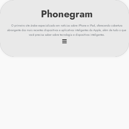
Ir
para
o
conteúdo
O primeiro site árabe especializado em notícias sobre iPhone e iPad, oferecendo cobertura
abrangente dos mais recentes dispositivos e aplicativos inteligentes da Apple, além de tudo o que
você precisa saber sobre tecnologia e dispositivos inteligentes.