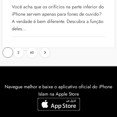
o que você imagina.
Você acha que os orifícios na parte inferior do
iPhone servem apenas para fones de ouvido?
A verdade é bem diferente. Descubra a função
deles…
Várias
...
1
2
60
páginas
de
artigos
Navegue melhor e baixe o aplicativo oficial do iPhone
Islam na Apple Store