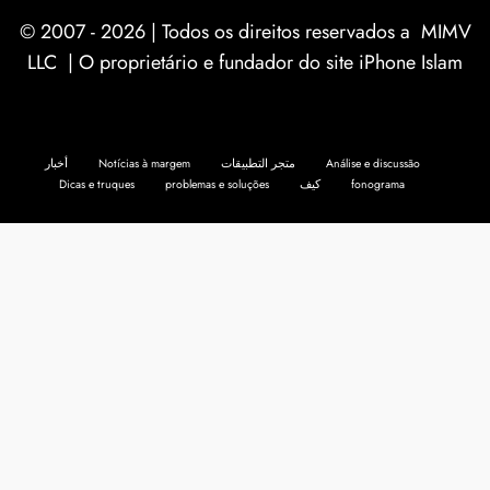
© 2007 - 2026 | Todos os direitos reservados a
MIMV
LLC
| O proprietário e fundador do site iPhone Islam
أخبار
Notícias à margem
متجر التطبيقات
Análise e discussão
Dicas e truques
problemas e soluções
كيف
fonograma