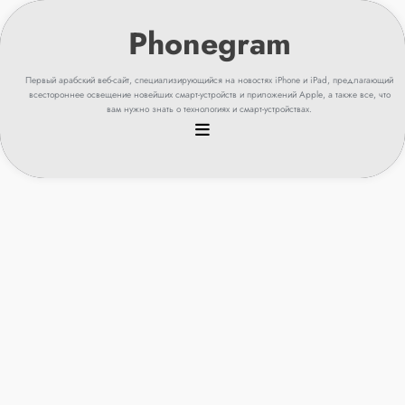
перейти
к
содержанию
Первый арабский веб-сайт, специализирующийся на новостях iPhone и iPad, предлагающий
всестороннее освещение новейших смарт-устройств и приложений Apple, а также все, что
вам нужно знать о технологиях и смарт-устройствах.