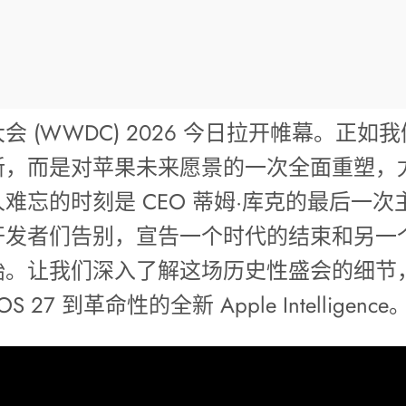
 (WWDC) 2026 今日拉开帷幕。正如
新，而是对苹果未来愿景的一次全面重塑，
难忘的时刻是 CEO 蒂姆·库克的最后一
开发者们告别，宣告一个时代的结束和另一
始。让我们深入了解这场历史性盛会的细节
27 到革命性的全新 Apple Intelligence