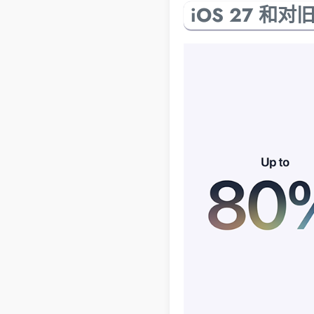
iOS 27 和