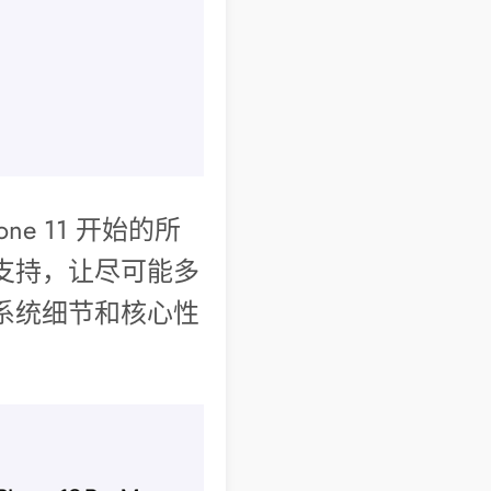
ne 11 开始的所
支持，让尽可能多
系统细节和核心性