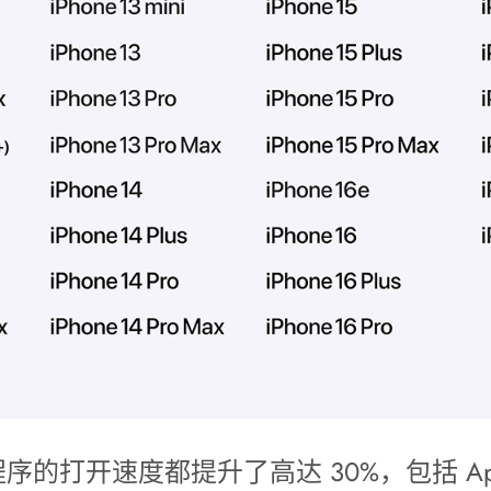
的打开速度都提升了高达 30%，包括 Ap