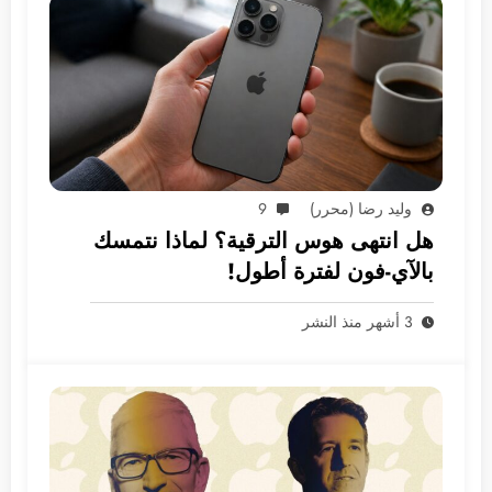
وليد رضا (محرر)
9
هل انتهى هوس الترقية؟ لماذا نتمسك
بالآي-فون لفترة أطول!
3 أشهر منذ النشر