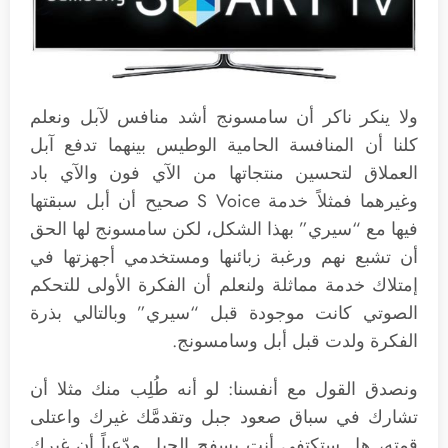
ولا ينكر ناكر أن سامسونج أشد منافس لآبل ونعلم
كلنا أن المنافسة الحامية الوطيس بينهما تدفع آبل
العملاق لتحسين منتجاتها من الآي فون والآي باد
وغيرهما فمثلاً خدمة S Voice صحيح أن أبل سبقتها
فيها مع “سيري” بهذا الشكل، لكن سامسونج لها الحق
أن تشبع نهم ورغبة زبائنها ومستخدمي أجهزتها في
إمتلاك خدمة مماثلة ولنعلم أن الفكرة الأولى للتحكم
الصوتي كانت موجودة قبل “سيري” وبالتالي بذرة
الفكرة ولدت قبل أبل وسامسونج.
ونصدق القول مع أنفسنا: لو أنه طُلِب منك مثلا أن
تشارك في سباق صعود جبل وتقدمَّك غيرك واعتلى
قمته، هل ستكتفي أنت بسفح الجبل مدّعياً أن غيرك