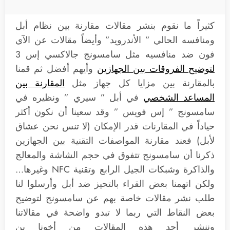
كثيراً ما نقوم بنشر مقالات مقارنة بين نظام أبل
ومنافسه الحالي ” الأندرويد” وأيضاً مقالات عن الآي
فون ضد منافسيه مثل سامسونج جالاكسي إس 3
لتوضيح الفروقات بين الجهازين
وأيهم أفضل ثم قمنا
بالمقارنة بين مزايا كل جهاز مثل
المقارنة بين
المساعد الشخصي
في أبل ” سيري ” ونظيره في
سامسونج ” إس فويس ” وقد سعينا أن نكون أكثر
حياداً في المقارنات قدر الإمكان (لا تنس نحن عشاق
لأبل) فعند مقارنة المواصفات التقنية بين الجهازين
ذكرنا أن سامسونج تتفوق في حجم الشاشة والمعالج
والذاكرة وشبكات الجيل الرابع وتقنية NFC وغيرها…
ولكن اتهمنا بعض القراء بالتحيز ضد أبل وأرسلوا لنا
طلب نشر مقالات خاصة بهم عن سامسونج لتوضيح
بعض النقاط التي ربما لا تبدو واضحة في مقالاتنا
وننشر أحد هذه المقالات من أخونا بن