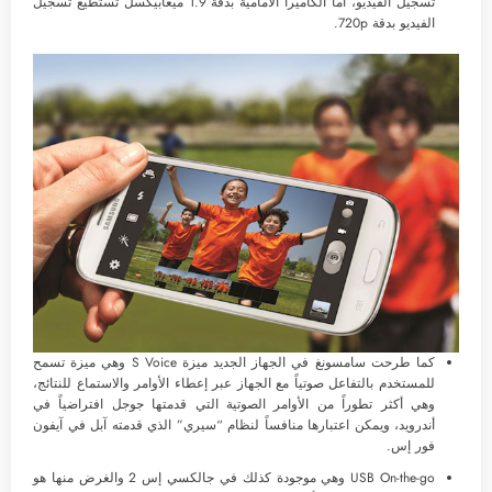
تسجيل الفيديو، أما الكاميرا الأمامية بدقة 1.9 ميغابيكسل تستطيع تسجيل
الفيديو بدقة 720p.
كما طرحت سامسونغ في الجهاز الجديد ميزة S Voice وهي ميزة تسمح
للمستخدم بالتفاعل صوتياً مع الجهاز عبر إعطاء الأوامر والاستماع للنتائج،
وهي أكثر تطوراً من الأوامر الصوتية التي قدمتها جوجل افتراضياً في
أندرويد، ويمكن اعتبارها منافساً لنظام “سيري” الذي قدمته آبل في آيفون
فور إس.
USB On-the-go وهي موجودة كذلك في جالكسي إس 2 والغرض منها هو