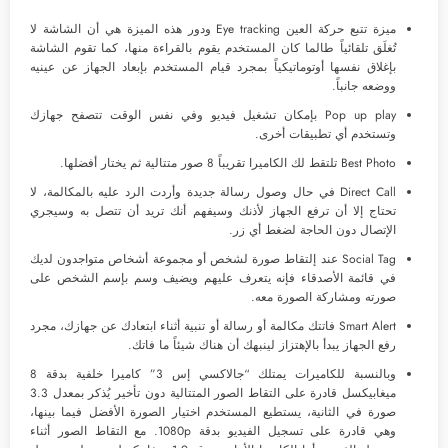
ميزة تتبع حركة العين Eye tracking ودور هذه الميزة هي أن الشاشة لا
تُغلَق تلقائياً طالما كان المستخدم يقوم بالقراءة منها، كما تقوم الشاشة
بإغلاق نفسها أوتوماتيكياً بمجرد قيام المستخدم بإبعاد الجهاز عن عينيه
ووضعه جانباً.
Pop up play بإمكان تشغيل فيديو وفي نفس الوقت تتصفح جهازك
وتستخدم أي تطبيقات أخرى.
Best Photo تلتقط لك الكاميرا تقريباً 8 صور متتالية ثم يختار أفضلها.
Direct Call في حال وصول رسالة جديدة وأردت الرد عليه بالمكالمة، لا
تحتاج إلا أن ترفع الجهاز لأذنك وسيفهم أنك تريد أن تتصل به وسيجري
الإتصال دون الحاجة لضغط أي زر.
Social Tag عند إلتقاط صورة لشخص أو مجموعة أشخاص متواجدون لديك
في قائمة الأصدقاء فإنه يتعرف عليهم ويضيف وسم بإسم الشخص على
صورته ومشاركة الصورة معه.
Smart Alert فاتتك مكالمة أو رسالة أو تنبية أثناء ابتعادك عن جهازك، مجرد
رفع الجهاز يبدأ بالإهتزاز لينبهك أن هناك شيئاً ما فاتك.
وبالنسبة للكاميرات يمتلك “جالاكسي إس 3” كاميرا خلفية بدقة 8
ميغابيكسل قادرة على التقاط الصور المتتالية دون تأخير يُذكر بمعدل 3.3
صورة في الثانية، يستطيع المستخدم اختيار الصورة الأفضل فيما بينها،
وهي قادرة على تسجيل الفيديو بدقة 1080p. مع التقاط الصور أثناء