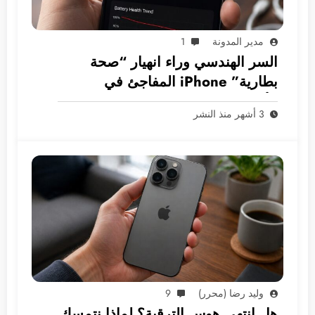
مدير المدونة
1
السر الهندسي وراء انهيار “صحة
بطارية” iPhone المفاجئ في
الأسواق العربية
3 أشهر منذ النشر
وليد رضا (محرر)
9
هل انتهى هوس الترقية؟ لماذا نتمسك