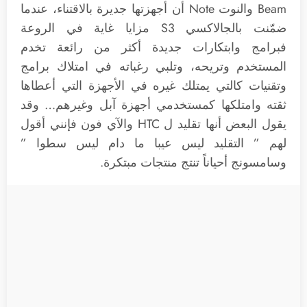
Beam والنوت Note أن أجهزتها جديرة بالاقتناء، عندما
ضمّنت بالجالاكسي S3 مزايا غاية في الروعة
فبرامج وابتكارات جديدة أكثر من رائعة تخدم
المستخدم وتريحه، وتلبي رغباته في امتلاك برامج
وتقنيات كالتي يمتلك غيره في الأجهزة التي أعطاها
ثقته وامتلكها كمستخدمي أجهزة آبل وغيرهم… وقد
يقول البعض أنها تقليد ل HTC والآي فون فإنني أقول
لهم ” التقليد ليس عيبا ما دام ليس سطوا ”
وسامسونج أحياناً تنتج منتجات مبتكرة.