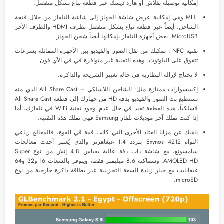
إمكانية توصيله بفلاش أو هارد ديسك عبر قطعة تباع بشكل منفصل.
MHL وهي إمكانية عرض شاشة الجهاز إلى شاشة التلفاز من خلال فتحة
الشاحن، أيضاً عبر قطعة تباع بشكل منفصل بطرف HDMI والطرف الآخر
MicroUSB. بعض أجهزة التلفاز بإمكانها أيضاً شحن الجهاز.
تقنية NFC : تمكنك من نقل الصور والفيديو بين الأجهزة المماثلة بسرعات
تتفوق على البلوتوث. وهذه التقنية غير متوافرة في في الآي فون.
لا تحتاج لإزالة البطارية في حالة تغيير الشريحة والذاكرة.
إكسسوارات ممتازة مثل: الشاحن اللاسلكي – All Share Cast الذي منه
تستطيع بث الصور والفيديو بدقة HD من جهازك إلى قطعة All Share Cast
لاسلكياً، هذه القطعة تفيد في حال عدم وجود تقنية WiFi في تلفازك، أما
إذا كنت تملك آخر موديلات تلفاز Samsung فهي تملك هذه التقنية.
ناهيك عن مزايا العتاد الأخرى التي كانت قمة قي القوة، فالمعالج رباعي
النواة Exynos 4212 بتردد 1.4 غيغاهرتز والذي يُعتبر أحدث معالجات
سامسونغ، مع شاشة ذات دقة عالية بقياس 4.8 إنش من نوع Super
AMOLED HD. وسماكته 8.6 ميليمتر فقط، ويتوفر بالسعات 16 و32 و64
غيغابايت مع خيار زيادة السعة التخزينية عبر بطاقة ذاكرة خارجية من نوع
microSD.