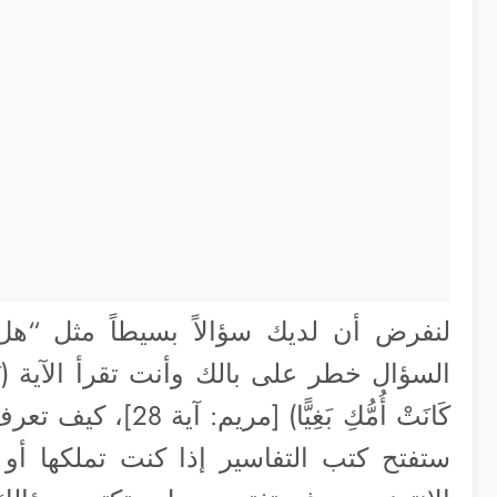
لنفرض أن لديك سؤالاً بسيطاً مثل “هل
السؤال خطر على بالك وأنت تقرأ الآية (يَا أُخْتَ 
كَانَتْ أُمُّكِ بَغِ
ستفتح كتب التفاسير إذا كنت تملكها أو