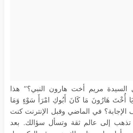
 السيدة مريم أخت هارون النبي؟” هذا
هَارُونَ مَا كَانَ أَبُوكِ امْرَأَ سَوْءٍ وَمَا
يًّا) [مريم: آية 28]، كيف تعرف الإجابة؟ في الماضي وقبل الإنترنت كنت
 تذهب إلى عالم ثقة وتسأل سؤالك. بعد