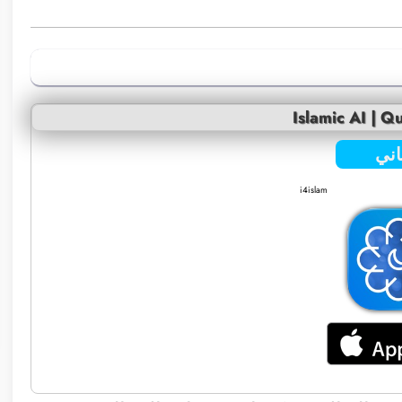
Islamic AI | 
ني
i4islam