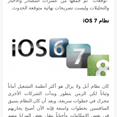
“توقعات” تم جمعها من عشرات المصادر والأخبار
والتحليلات وليست تصريحات نهائية متوقعة الحدوث.
نظام iOS 7
كان نظام أبل ولا يزال هو أكثر أنظمة التشغيل أماناً
وثباتاً لكن الزمن يتطور وبدأت الشركات الأخرى
تتحرك في خطوات سريعة، وبعد أن كان النظام يسبق
المنافسين بخطوات واسعة فِإنه الآن أصبح يجاريهم
في نفس الإمكانيات وأحياناً ينقل بعض المزايا منهم