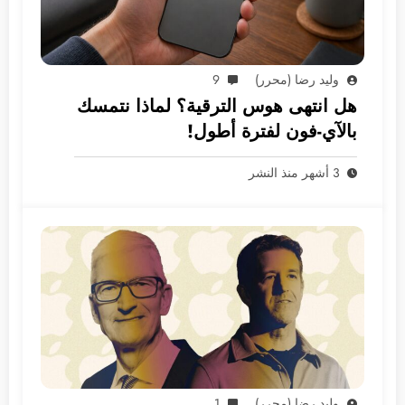
وليد رضا (محرر)
9
هل انتهى هوس الترقية؟ لماذا نتمسك
بالآي-فون لفترة أطول!
3 أشهر منذ النشر
وليد رضا (محرر)
1