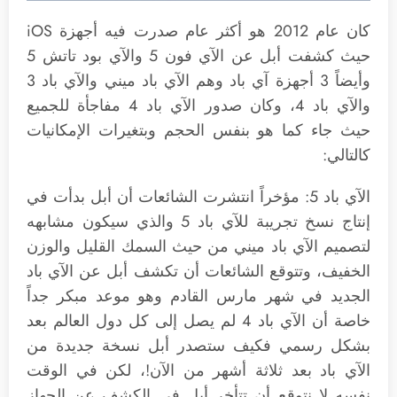
كان عام 2012 هو أكثر عام صدرت فيه أجهزة iOS
حيث كشفت أبل عن الآي فون 5 والآي بود تاتش 5
وأيضاً 3 أجهزة آي باد وهم الآي باد ميني والآي باد 3
والآي باد 4، وكان صدور الآي باد 4 مفاجأة للجميع
حيث جاء كما هو بنفس الحجم وبتغيرات الإمكانيات
كالتالي:
الآي باد 5: مؤخراً انتشرت الشائعات أن أبل بدأت في
إنتاج نسخ تجريبة للآي باد 5 والذي سيكون مشابهه
لتصميم الآي باد ميني من حيث السمك القليل والوزن
الخفيف، وتتوقع الشائعات أن تكشف أبل عن الآي باد
الجديد في شهر مارس القادم وهو موعد مبكر جداً
خاصة أن الآي باد 4 لم يصل إلى كل دول العالم بعد
بشكل رسمي فكيف ستصدر أبل نسخة جديدة من
الآي باد بعد ثلاثة أشهر من الآن!، لكن في الوقت
نفسه لا نتوقع أن تتأخر أبل في الكشف عن الجهاز