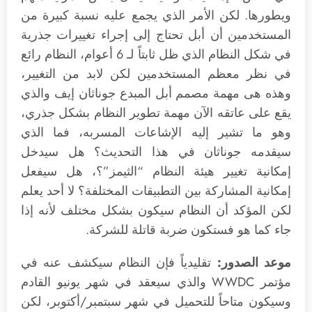
ويطورها. لكن الأمر الذي يجمع عليه نسبة كبيرة من
المستخدمين أن أبل تحتاج إلى إجراء تغييرات جذرية
في شكل النظام الذي ظل ثابتاً لـ 6 أعوام، النظام رائع
في نظر معظم المستخدمين لكن لابد من التغيير،
وهذه هى مهمة مصمم أبل المبدع جوناثان إيف والذي
يقع على عاتقه الآن مهمة تطوير النظام بشكل جذري،
وهو ما تشير إليه الإشاعات المسربه، فما الذي
سيقدمه جوناثان في هذا التحديث؟ هل سيدخل
إمكانية تغيير هيئة النظام “الثيمز”؟، هل سيفعل
إمكانية المشاركة بين التطبيقات المختلفة؟ لا أحد يعلم
لكن المؤكد أن النظام سيكون بشكل مختلف لأنه إذا
جاء كما هو فستكون ضربة قاتلة للشركة.
موعد الصدور:
تقليدياً فإن النظام سيكشف عنه في
مؤتمر WWDC والذي سيعقد في شهر يونيو القادم
وسيكون متاحاً للتحميل في شهر سبتمبر/أكتوبر، لكن