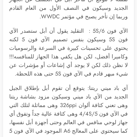
الجديد وسيكون في النصف الأول من العام القادم
وربما إن تأخر يصبح في مؤتمر WWDC.
الآي فون 5S/6 : التقليد يقول أن أبل ستصدر الآي
فون 5S وسيكون بنفس تصميم الآي فون 5 لكنه
يحتوي على تحسينات كبيرة في السرعة والرسوميات
وكاميرا أفضل، لكن هل يكفي هذا الجهاز للمنافسه!!!
لا نظن ذلك لكن لا يوجد أي إشاعات أو مؤشرات عن
شيء مبهر قادم في الآي فون 5S حتى هذه اللحظة.
آي باد ميني ريتنا: يتوقع أن تقوم أبل بإطلاق الجيل
الجديد من الآي باد ميني وسيكون مزود بشاشة ريتنا
وهى تعني كثافة ألوان 326ppi وهى مماثلة لتلك التي
في الآي فون 4/4S/5 وهى كثافة عالية جداً وتفوق أي
جهاز لوحي منافس في العالم وحتى أجهزة أبل نفسها،
كما سيحتوي على المعالج A6 الموجود في الآي فون 5