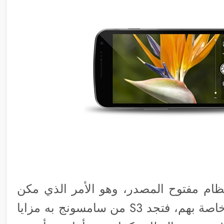
ظام مفتوح المصدر، وهو الأمر الذي مكن
الشركات من التعديل عليه وإكسابه نكهة خاصة بهم، فتجد S3 من سامسونج به مزايا