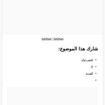
DxOMark
|
DxOMark
شارك هذا الموضوع:
فيس بوك
X
المزيد