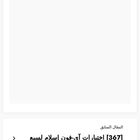
المقال السابق
[367] اختيارات آي-فون إسلام لسبع