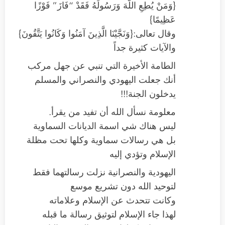
{وَمَنْ يُطِعِ اللَّهَ وَرَسُولَهُ فَقَدْ “فَازَ” فَوْزًا
عَظِيمًا}
وقال تعالى:{وَنَجَّيْنَا الَّذِينَ آمَنُوا وَكَانُوا يَتَّقُونَ}
والآيات كثيرة جداً
الطامة الأخيرة التي تنبي عن جهل مركب
أنك جعلت اليهودي والنصراني والمسلم
يدخلون الجنة!!!
معلومة نسأل الله أن تفيد من يقرأ.
ليس هناك شي اسمة الديانات السماوية
بل هي رسالات سماوية وكلها تحت مظلة
الإسلام وتؤدي إليه
اليهودية والنصرانية نزلت رسالتهما فقط
لتوحيد الله دون تشريع موسع
وكانت تتحدث عن الإسلام وعلاماته
لهذا جاء الإسلام لتوثيق رسالة ما قبله