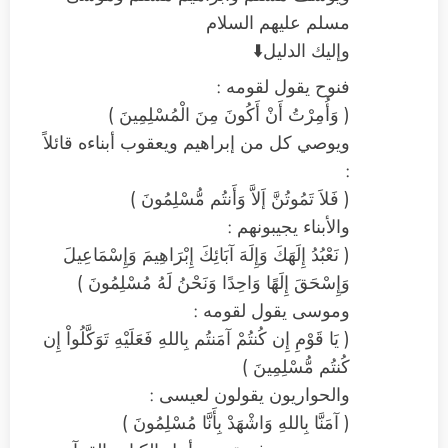
مسلم عليهم السلام
وإليك الدليل⬇️
فنوح يقول لقومه :
( وَأُمِرْتُ أَنْ أَكُونَ مِنَ الْمُسْلِمِينَ )
ويوصي كل من إبراهيم ويعقوب أبناءه قائلاً
:
( فَلاَ تَمُوتُنَّ إَلاَّ وَأَنتُم مُّسْلِمُونَ )
والأبناء يجيبونهم :
( نَعْبُدُ إِلَهَكَ وَإِلَهَ آبَائِكَ إِبْرَاهِيمَ وَإِسْمَاعِيلَ
وَإِسْحَقَ إِلَهًا وَاحِدًا وَنَحْنُ لَهُ مُسْلِمُونَ )
وموسى يقول لقومه :
( يَا قَوْمِ إِن كُنتُمْ آمَنتُم بِاللهِ فَعَلَيْهِ تَوَكَّلُواْ إِن
كُنتُم مُّسْلِمِينَ )
والحواريون يقولون لعيسى :
( آمَنَّا بِاللهِ وَاشْهَدْ بِأَنَّا مُسْلِمُونَ )