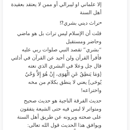
إلا علماني او ليبرالي أو ممن لا يعتقد بعقيدة
أهل السنة
▪️تراث ديني بشري⁉️
قلت أن الإسلام ليس تراث بل هو ماضي
وحاضر ومستقبل
“بشري” تقصد النبي صلوات ربي عليه
فأقرأ القرآن ولن أحيد عن القرآن في أدلتي
قال جل وعلا في البشري الذي نعته
{وَمَا يَنطِقُ عَنِ الْهَوَى، إِنْ هُوَ إِلاَّ وَحْيٌ
يُوحَى} يعني لا ينطق بكلام من مخه
واختراعه!
حديث الفرقة الناجية هو حديث صحيح
ومتواتر لا لبس فيه حتى الشيعة يتفقون
على صحته ويرونه عن طريق أهل السنة
ويوافق هذا الحديث قول الله تعالى: