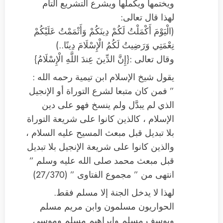
ويختمها ويكملها ويشرع التشريع التام
لهذا قال تعالى:
(الْيَوْمَ أَكْمَلْتُ لَكُمْ دِينَكُمْ وَأَتْمَمْتُ عَلَيْكُمْ
نِعْمَتِي وَرَضِيتُ لَكُمُ الْإِسْلَامَ دِينًا..)
وقال تعالى :{إِنَّ الدِّينَ عِندَ اللَّهِ الْإِسْلَامُ}
يقول شيخ الإسلام ابن تيمية رحمه الله :
” فمن كان متبعا لشرع التوراة أو الإنجيل
الذي لم يبدَّل ولم ينسخ فهو على دين
الإسلام ، كالذين كانوا على شريعة التوراة
بلا تبديل قبل مبعث المسيح عليه السلام ،
والذين كانوا على شريعة الإنجيل بلا تبديل
قبل مبعث محمد صلى الله عليه وسلم ”
انتهى من ” مجموع الفتاوى ” (27/370)
لهذا لا يدخل الجنة إلا مسلم فقط.
الحواريون مسلمون وابن مريم مسلم
ويوسف مسلم وابراهيم مسلم وموسى