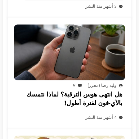
الأسواق العربية
3 أشهر منذ النشر
وليد رضا (محرر)
9
هل انتهى هوس الترقية؟ لماذا نتمسك
بالآي-فون لفترة أطول!
4 أشهر منذ النشر