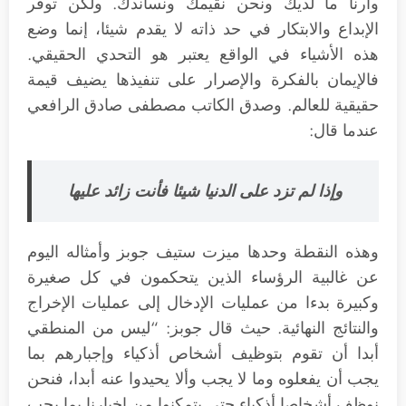
وأرنا ما لديك ونحن نقيمك ونساندك. ولكن توفر
الإبداع والابتكار في حد ذاته لا يقدم شيئا، إنما وضع
هذه الأشياء في الواقع يعتبر هو التحدي الحقيقي.
فالإيمان بالفكرة والإصرار على تنفيذها يضيف قيمة
حقيقية للعالم. وصدق الكاتب مصطفى صادق الرافعي
عندما قال:
وإذا لم تزد على الدنيا شيئا فأنت زائد عليها
وهذه النقطة وحدها ميزت ستيف جوبز وأمثاله اليوم
عن غالبية الرؤساء الذين يتحكمون في كل صغيرة
وكبيرة بدءا من عمليات الإدخال إلى عمليات الإخراج
والنتائج النهائية. حيث قال جوبز: “ليس من المنطقي
أبدا أن تقوم بتوظيف أشخاص أذكياء وإجبارهم بما
يجب أن يفعلوه وما لا يجب وألا يحيدوا عنه أبدا، فنحن
نوظف أشخاصا أذكياء حتى يتمكنوا من إخبارنا بما يجب