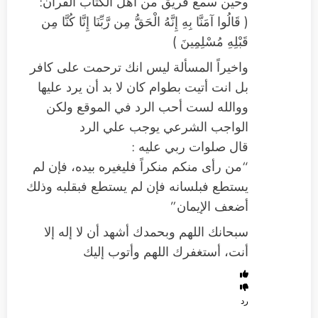
وحين سمع فريق من أهل الكتاب القرآن:
( قَالُوا آمَنَّا بِهِ إِنَّهُ الْحَقُّ مِن رَّبِّنَا إِنَّا كُنَّا مِن
قَبْلِهِ مُسْلِمِينَ )
واخيراً المسألة ليس انك ترحمت على كافر
بل انت أتيت بطوام كان لا بد أن يرد عليها
ووالله لست أحب الرد في الموقع ولكن
الواجب الشرعي يوجب علي الرد
قال صلوات ربي عليه :
“من رأى منكم منكراً فليغيره بيده، فإن لم
يستطع فبلسانه فإن لم يستطع فبقلبه وذلك
أضعف الإيمان”
سبحانك اللهم وبحمدك أشهد أن لا إله إلا
أنت، أستغفرك اللهم وأتوب إليك
رد