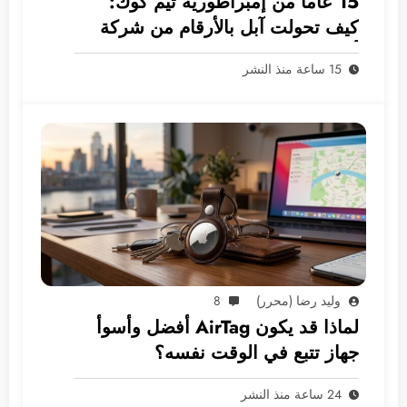
15 عاماً من إمبراطورية تيم كوك:
كيف تحولت آبل بالأرقام من شركة
أجهزة إلى غول بـ 5 ترليونات دولار؟
15 ساعة منذ النشر
وليد رضا (محرر)
8
لماذا قد يكون AirTag أفضل وأسوأ
جهاز تتبع في الوقت نفسه؟
24 ساعة منذ النشر