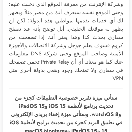
وشركة الإنترنت من معرفة الموقع الذي دخلت عليه؛
وحتى الموقع نفسه سيعرف أنك من مصر مثلاً ويظهر
لك أي خدمات يقدمها لمواطني هذه الدولة؛ لكن لن
يظهر له موقعك الحقيقي. أبل توضح بأنه عند تصفح
سفاري يحدث كذا وهذا يعني أنك إذا تصفحت من
كروم فسوف يعلم جوجل وشركة الاتصالات والأجهزة
الأمنية وصاحب الموقع وحتى شركة DNS معلومات
عنك كما هو معتاد. أي أن Private Relay تحمي تصفحك
في سفاري ولا تمنحك وجود وهمي بدولة أخرى مثل
VPN.
ستأتي ميزة تقرير خصوصية التطبيقات كجزء من
تحديث برنامج لأنظمة iOS 15 وiPadOS 15
وwatchOS 8. وستأتي ميزة إخفاء بريدي الإلكتروني
في تطبيق البريد كجزء من تحديث برامج لأنظمة iOS
15 وiPadOS 15 وmacOS Monterey