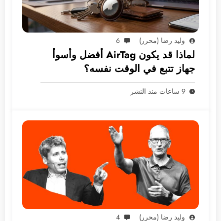
وليد رضا (محرر)
6
لماذا قد يكون AirTag أفضل وأسوأ
جهاز تتبع في الوقت نفسه؟
9 ساعات منذ النشر
وليد رضا (محرر)
4