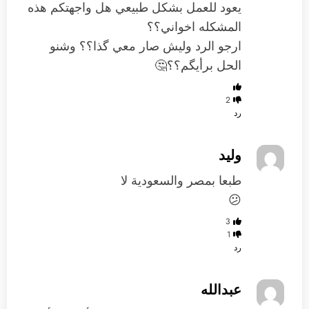
يعود للعمل بشكل طبيعي هل واجهتكم هذه
المشكله اخواني؟؟
ارجو الرد وليش صار معي گذا؟؟ وشنو
الحل برأيگم؟؟🤔
2
رد
وليد
طبعا بمصر والسعودية لا
😕
3
1
رد
عبدالله