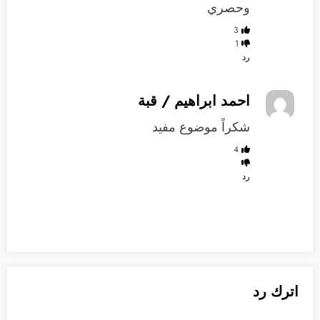
وحصري
3
1
رد
احمد ابراهيم / قبة
شكراً موضوع مفيد
4
رد
اترك رد