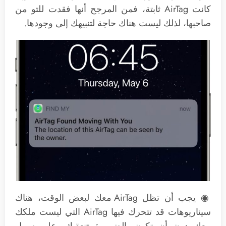
كانت AirTag ثابتة، فمن المرجح أنها فقدت للتو من
صاحبها، لذلك ليست هناك حاجة لتنبيهك إلى وجودها.
◉ يجب أن تظل AirTag معك لبعض الوقت، هناك
سيناريوهات قد تتحرك فيها AirTag التي ليست ملكك