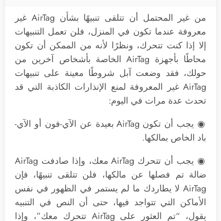
من غير المحتمل أن تتلقى تنبيهًا بشأن AirTag غير
معروفة عندما تكون في المنزل، فلن تعمل التنبيهات
إلا إذا كنت تتحرك، ونظرًا لأنه من الممكن أن تكون
محاطًا بأجهزة AirTag الخاصة بأشخاص آخرين من
حولك، فقد وضعت آبل شروطًا معينة على تنبيهات
AirTag غير المعروفة لمنع الإنذارات الكاذبة التي قد
تحدث عدة مرات في اليوم:
◉ يجب أن تكون AirTag بعيدة عن الآي-فون أو الآي-
باد الخاص بمالكها.
◉ يجب أن تتحرك AirTag معك، وإذا صادفت AirTag
ضالة تم فصلها عن مالكها، فلن تتلقى تنبيهًا، فإن
AirTag لا يطاردك ما لم يستمر في الظهور في نفس
الأماكن التي تتواجد فيها، حتى أن النص في التنبيه
يقول، “تم العثور على AirTag تتحرك معك”، وإذا