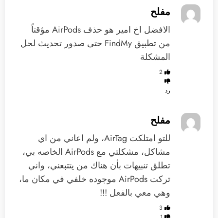
مفلح
الافضل اخ امير هو حذف AirPods مؤقتاً
من تطبيق FindMy حتى صدور تحديث لحل
المشكلة
2
رد
مفلح
للتو امتلكت AirTag، ولم اعاني من اي
مشاكل، مشكلتي مع AirPods الخاصه بي،
تطلق تنبيهات بأن هناك من يتتبعني، واني
تركت AirPods موجوده خلفي في مكان ما،
وهي معي بالفعل !!!
3
1