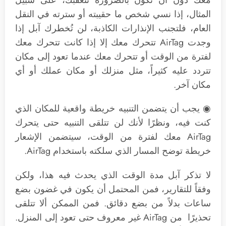
معك دون أن تكون بالضرورة تتعقبك، على سبيل
المثال، إذا نسي شخص ما حقيبته أو سترته في النقل
العام، فلتجنب الإنذارات الكاذبة، لن تُخطرك آبل إذا
وجدت AirTag تتحرك معك إلا إذا كانت تتحرك معك
لفترة من الوقت أو تتحرك معك عندما تعود إلى مكان
تتردد عليه كثيراً، مثل منزلك أو مكان عملك أو أي
مكان آخر.
◉ يجب أن يتضمن التنبيه خريطة واقعية للمكان الذي
كنت فيه، ونظرًا لأنك لن تتلقى التنبيه حتى يتحرك
AirTag معك لفترة من الوقت، سيتضمن الإشعار
خريطة توضح المسار الذي سلكته باستخدام AirTag.
لا تذكر آبل مدة الوقت الذي يحدث فيه هذا، ولكن
وفقاً للتقارير، فمن المحتمل أن يكون في غضون بضع
ساعات بدلاً من بضع دقائق. فمن الممكن ألا تتلقى
تحذيرًا من AirTag غير معروف حتى تعود إلى المنزل.