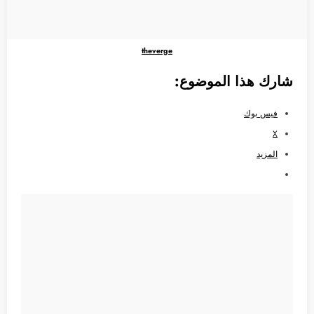
theverge
شارك هذا الموضوع:
فيس بوك
X
المزيد