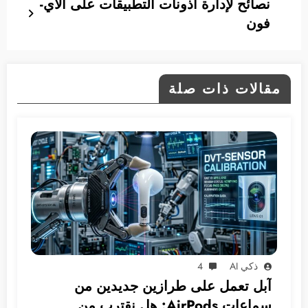
نصائح لإدارة أذونات التطبيقات على الآي-
فون
مقالات ذات صلة
ذكي AI
4
آبل تعمل على طرازين جديدين من
سماعات AirPods: هل نقترب من