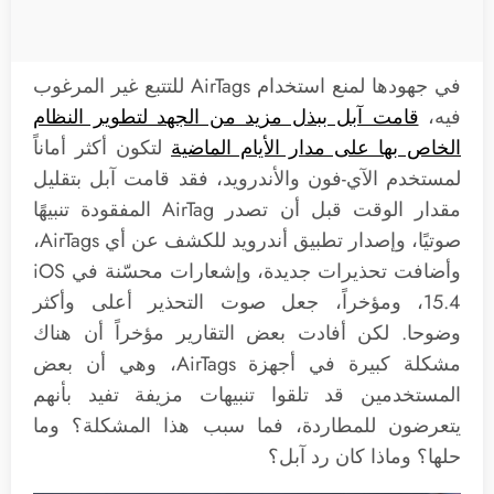
في جهودها لمنع استخدام AirTags للتتبع غير المرغوب
فيه،
قامت آبل ببذل مزيد من الجهد لتطوير النظام
الخاص بها على مدار الأيام الماضية
لتكون أكثر أماناً
لمستخدم الآي-فون والأندرويد، فقد قامت آبل بتقليل
مقدار الوقت قبل أن تصدر AirTag المفقودة تنبيهًا
صوتيًا، وإصدار تطبيق أندرويد للكشف عن أي AirTags،
وأضافت تحذيرات جديدة، وإشعارات محسّنة في iOS
15.4، ومؤخراً، جعل صوت التحذير أعلى وأكثر
وضوحا. لكن أفادت بعض التقارير مؤخراً أن هناك
مشكلة كبيرة في أجهزة AirTags، وهي أن بعض
المستخدمين قد تلقوا تنبيهات مزيفة تفيد بأنهم
يتعرضون للمطاردة، فما سبب هذا المشكلة؟ وما
حلها؟ وماذا كان رد آبل؟