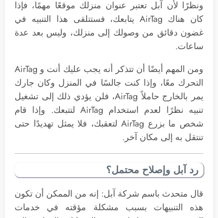
ونظرًا لأن آبل تعتبر عنوان منزلك موقعًا مهمًا، فإذا
كان هناك AirTag يتابعك، فستتلقى هذا التنبيه في
غضون دقائق من وصولك إلى منزلك، وليس بعد عدة
ساعات.
ومن المهم أيضًا أن تتذكر أنه يجب عليك أنت و AirTag
التحرك معًا، وإذا كنت جالسًا في المنزل وكان جارك
يمر بالخارج حاملاً AirTag، فلن يؤدي ذلك إلى تشغيل
تنبيه نظرًا لعدم استخدام AirTag لتتبعك. وإذا قام
شخص ما بزرع AirTag لتعقبك، فلا يمثل تهديدًا حتى
تنتقل به إلى مكان آخر.
رد آبل وإصلاح محتمل؟
قال متحدث باسم شركة آبل: إنه من الممكن أن تكون
هذه التنبيهات بسبب مشكلة مؤقته في خدمات