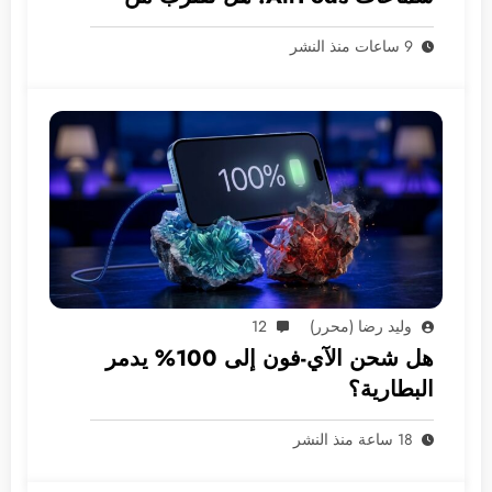
عصر الكاميرات المدمجة؟
9 ساعات منذ النشر
وليد رضا (محرر)
12
هل شحن الآي-فون إلى 100% يدمر
البطارية؟
18 ساعة منذ النشر