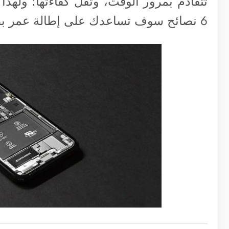
تتقادم بمرور الوقت، وتقل كفاءتها؛ وله
6 نصائح سوف تساعدك على إطالة عمر بطارية الآي-فون الخاص بك.