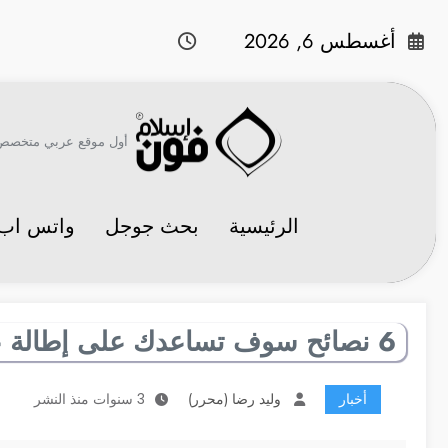
لتجاوز
لى
أغسطس 6, 2026
لمحتوى
أول موقع عربي متخصص في 
الرئيسية
بحث جوجل
واتس اب
6 نصائح سوف تساعدك على إطالة عمر بطارية الآي-فون الخاص بك
أخبار
وليد رضا (محرر)
3 سنوات منذ النشر