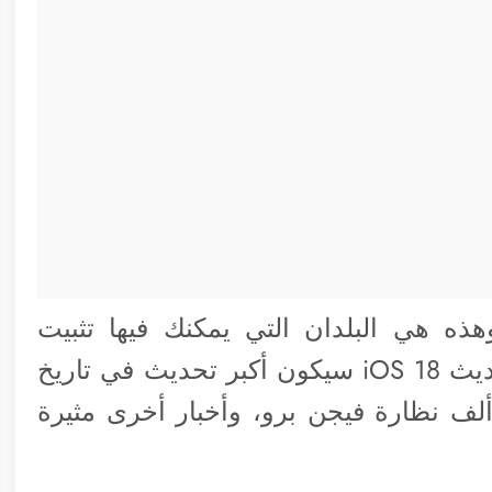
العملاء آي-فون 15 برو، وهذه هي البلدان التي يمكنك فيها تثبيت
التطبيقات خارج متجر تطبيقات iOS، وتحديث iOS 18 سيكون أكبر تحديث في تاريخ
آي-فون، وآبل باعت ما يقرب من 200 ألف نظارة فيجن برو، وأخبار أخرى مثيرة