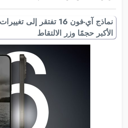
نماذج آي-فون 16 تفتقر 
الأكبر حجمًا وزر الالتقاط