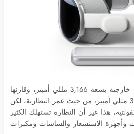
تأتي نظارة آبل فيجن برو مزودة ببطارية خارجية بسعة 3,166 مللي أمبير، وقارنها
البعض ببطارية آي-فون 15 برو بسعة 3,274 مللي أمبير، من حيث عمر البطارية، لكن
لتية، هذا غير أن النظارة تستهلك الكثير
ت وأجهزة الاستشعار والشاشات ومكبرات