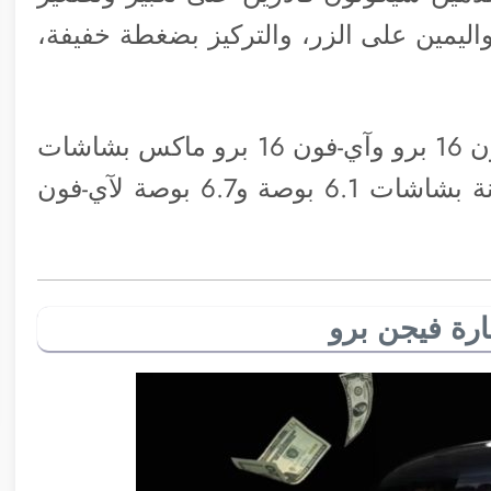
اليمين على الزر، والتركيز بضغطة خفيفة،
ومن المتوقع أيضًا أن تتميز طرازات آي-فون 16 برو وآي-فون 16 برو ماكس بشاشات
أكبر، مقاس 6.3 بوصة و 6.9 بوصة، مقارنة بشاشات 6.1 بوصة و6.7 بوصة لآي-فون