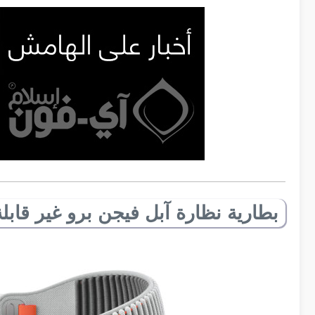
بطارية نظارة آبل فيجن برو غير قابلة