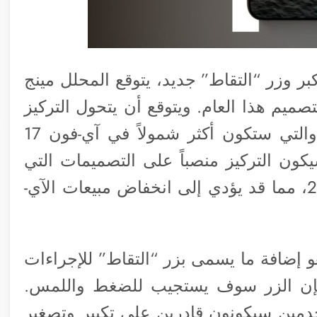
تميز بشاشة أكبر وزر “التقاط” جديد، يتوقع المحلل مينج
يم هذا العام. ويتوقع أن يتحول التركيز
نحو ميزات الذكاء الاصطناعي التوليدية، والتي ستكون أكثر شمولاً في آي-فون 17
كون التركيز منصباً على التصميمات التي
يحتمل أن تكون قابلة للطي في عام 2025، مما قد يؤدي إلى انخفاض مبيعات الآي-
التغييرات الملحوظة في آي-فون 16 هو إضافة ما يسمى بزر “التقاط” للإجراءات
، فإن الزر سوف يستجيب للضغط واللمس.
خدمين سيكونون قادرين على تكبير وتصغير