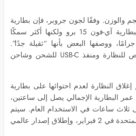
م والوزن. وفقًا لجون جروبر، فإن بطارية
فيجن برو مماثلة في العرض والارتفاع لبطارية آي-فون 15 برو ولكنها أكثر سمكًا
ثقل بوزن 325 جرامًا مقارنة بـ 187 جرامًا، ووصفها البعض بأنها “ثقيلة جدًا”.
وتحتوي البطارية الفضية على موصل خاص للنظارة ومنفذ USB-C للشحن وشاحن
إغلاق النظارة لعدم احتوائها على بطارية
مر البطارية الإجمالي يصل إلى ساعتين،
ى ثلاث ساعات في الاستخدام العام. سيتم
إطلاق نظارة آبل فيجن برو في الولايات المتحدة في 2 فبراير، وإطلاق إصدار عالمي