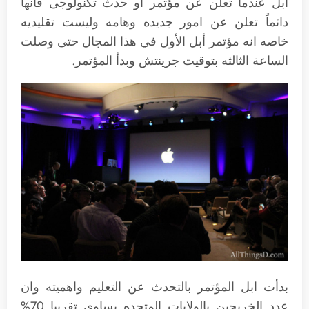
أبل عندما تعلن عن مؤتمر او حدث تكنولوجى فأنها
دائماً تعلن عن امور جديده وهامه وليست تقليديه
خاصه انه مؤتمر أبل الأول في هذا المجال حتى وصلت
الساعة الثالثه بتوقيت جرينتش وبدأ المؤتمر.
بدأت ابل المؤتمر بالتحدث عن التعليم واهميته وان
عدد الخريجين بالولايات المتحده يساوى تقريبا 70%