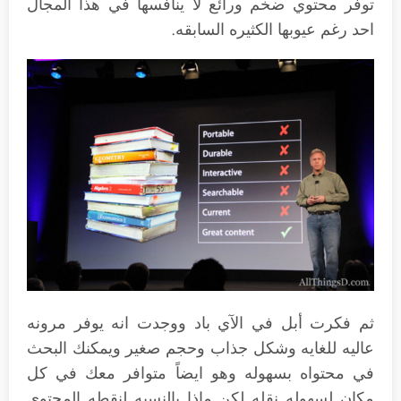
توفر محتوي ضخم ورائع لا ينافسها في هذا المجال
احد رغم عيوبها الكثيره السابقه.
ثم فكرت أبل في الآي باد ووجدت انه يوفر مرونه
عاليه للغايه وشكل جذاب وحجم صغير ويمكنك البحث
في محتواه بسهوله وهو ايضاً متوافر معك في كل
مكان لسهوله نقله لكن ماذا بالنسبه لنقطه المحتوى