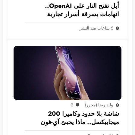
أبل تفتح النار على OpenAI..
اتهامات بسرقة أسرار تجارية
5 ساعات منذ النشر
وليد رضا (محرر)
2
شاشة بلا حدود وكاميرا 200
ميجابيكسل.. ماذا يخبئ آي-فون
2028؟