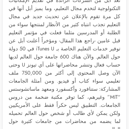
تعد أبل من الشركات الرائدة في تقديم الإمكانيات
التكنولوجية لتخدم مجال التعليم، وما يميز أبل أنها في
كل مرة تقوم بالإعلان عن تحديث جديد في مجال
التعليم تجذب انتباه كثير من الأنظار لمنتجها سواء من
الطلبة أو المدرسين مثلما فعلت في مؤتمر التعليم
قبل عامين -راجع هذا المقال- ومؤخراً أعلنت أبل عن
توفير خدمات التعليم الخاصة بـ iTunes U في 50 دولة
حول العالم. والآن هناك 600 جامعة حول العالم لديها
حساب فعال وتنشر محاضراتها على آي تيونز U وحتى
الآن وصل المحتوى إلى أكثر من 750,000 ملف
تعليمي سواء كتاب أو فيديو. ومن أمثلة الجامعات
المشاركة: ستنافورد وأكسفورد ومعهد ماساتشوستس
“MIT” وغيرهم، كما توفر مكتبة ضخمة من دروس
الجامعات. التطبيق ليس حكراً فقط على الأمريكيين
ولكن يمكن لأي طالب أو شخص حول العالم تحميله
لما يضمه من محاضرات من جامعات كثيرة حول