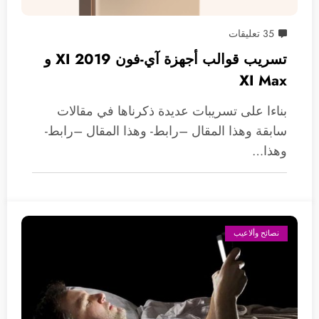
35 تعليقات
تسريب قوالب أجهزة آي-فون 2019 XI و
XI Max
بناءا على تسريبات عديدة ذكرناها في مقالات
سابقة وهذا المقال –رابط- وهذا المقال –رابط-
وهذا…
نصائح وألاعيب