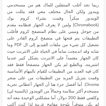
ربما تجد أغلب المنتقلين للماك هم من مستخدمي
ويندوز ولكن الحال مختلف معي فقد مللت من
الويندوز مبكراً وقمت بشراء كروم بوك
(Chromebook) ولمن لا يعرف الجهاز فنظامه مقدم
من جوجل ومبني على نظام المتصفح كروم فأغلب
التطبيقات يتم فتحها في متصفح كروم القادر على
تشغيل كل شيء من ملفات الفيديو إلى ال PDF وما
شابه وقد اندمجت تماماً في الحياة على الانترنت حيث
كان الجهاز معتمداً على الانترنت بشكل كبير عندما
اشتريته، وبالطبع لم يكن الجهاز متصفحاً فقط فقد
كان فيه العديد من التطبيقات للقيام بالمهام الأساسية
وقمت بتنزيل المزيد من التطبيقات من على متجر
Chrome. أما أفضل جزء هنا أن الجهاز أعطاني تجربة
مستخدم أكثر سلاسة وجمالاً من الويندوز (بالنسبة لي)
وكلفني فقط 200 دولار، أما مشكلتي الوحيدة معه أنه
لم يكن متوفراً بلوحة مفاتيح عربية لذا كنت أكتب