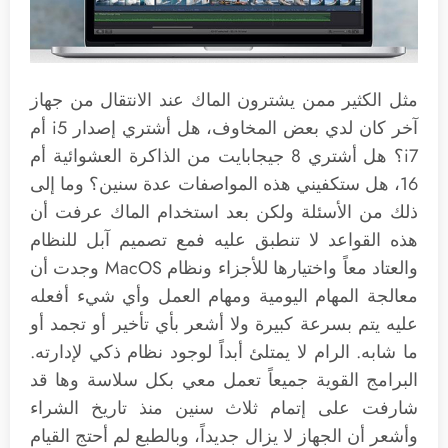
مثل الكثير ممن يشترون الماك عند الانتقال من جهاز
آخر كان لدي بعض المخاوف، هل أشتري إصدار i5 أم
i7؟ هل أشتري 8 جيجابايت من الذاكرة العشوائية أم
16، هل ستكفيني هذه المواصفات عدة سنين؟ وما إلى
ذلك من الأسئلة ولكن بعد استخدام الماك عرفت أن
هذه القواعد لا تنطبق عليه فمع تصميم آبل للنظام
والعتاد معاً واختيارها للأجزاء ونظام MacOS وجدت أن
معالجة المهام اليومية ومهام العمل وأي شيء أفعله
عليه يتم بسرعة كبيرة ولا أشعر بأي تأخير أو تجمد أو
ما شابه. الرام لا يمتلئ أبداً لوجود نظام ذكي لإدارته.
البرامج القوية جميعاً تعمل معي بكل سلاسة وها قد
شارفت على إتمام ثلاث سنين منذ تاريخ الشراء
وأشعر أن الجهاز لا يزال جديداً، وبالطبع لم أحتج القيام