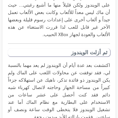
على الويندوز ولكن قليلاً منها ما أشبع رغبتي… حيث
أن ماك ليس معداً للألعاب وكانت بعض الألعاب تعمل
جيداً و ألعاب أخرى على إعدادات رسوم قليلة وبعضها
الآخر غير قابل للعب لذا قررت الاستغناء عن هذه
الألعاب والعودة لجهاز XBox الحبيب.
ثم أزلت الويندوز
اكتشفت بعد عدة أيام أن الويندوز لم يعد مهما بالنسبة
لي، فقد توقفت عن محاولات اللعب على الماك ولم
يكن الويندوز ذو فائدة تذكر، ناهيك عن استهلاكه جزءاً
كبيراً من مساحة الجهاز وحاجته لاتصال كهرباء شبه
دائم فقد كنت أحصل على عشر ساعات من
الاستخدام على البطارية مع نظام الماك أما عند
تشغيل الويندوز فلا يتخطى الوقت ساعة ونصف أو
ساعتين. فقمت بإزالته للأبد وبدون رجعة.