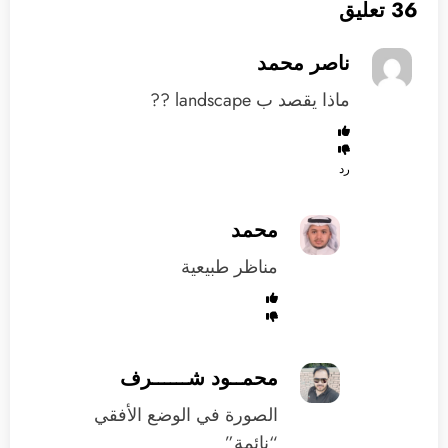
36 تعليق
ناصر محمد
ماذا يقصد ب landscape ??
رد
محمد
مناظر طبيعية
محمــود شــــــرف
الصورة في الوضع الأفقي
“نائمة”