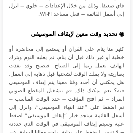
فاي ضعيفا. وذلك من خلال الإعدادات – خلوي – انزل
إلى أسفل القائمة – فعل مساعد Wi-Fi.
◉ تحديد وقت معين لإيقاف الموسيقى
كثير منا ينام على القرآن أو يستمع إلى محاضرة أو
خطبة أو غير ذلك قبل أن ينام، ثم يغلبه النوم ويترك
الهاتف يعمل ربما إلى الصباح. فيصبح وقد نفذت
بطاريته ولا يملك الوقت لشحنها قبل ذهابه إلى العمل.
هل يمكنني أن أحدد وقتا معينا يتم إيقاف الموسيقى
فيه؟ نعم يمكنك ذلك. قم بتشغيل المقطع الصوتي
المراد – ثم افتح المؤقت – حدد الوقت المناسب –
ثم اضغط على “عند انتهاء الموسيقى”، وانزل إلى
أسفل القائمة ستجد خيار “إيقاف الموسيقى” اضغط
عليه وسيتم إيقاف الموسيقى في الوقت الذي حددته
– لا تنسى الضغط على بداية. راجع مقالنا السابق عن