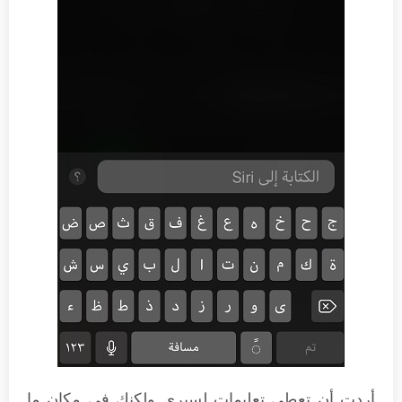
أردت أن تعطي تعليمات لسيري ولكنك في مكان ما