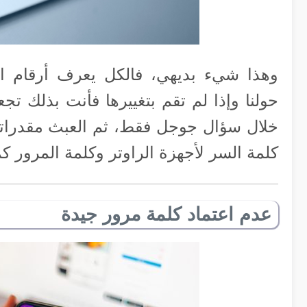
وهذا شيء بديهي، فالكل يعرف أرقام السر
حولنا وإذا لم تقم بتغييرها فأنت بذلك ت
خلال سؤال جوجل فقط، ثم العبث مقدراتك ك
كلمة السر لأجهزة الراوتر وكلمة المرور كما هي Admin و d
عدم اعتماد كلمة مرور جيدة