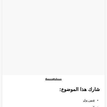
thescottishsun
شارك هذا الموضوع:
فيس بوك