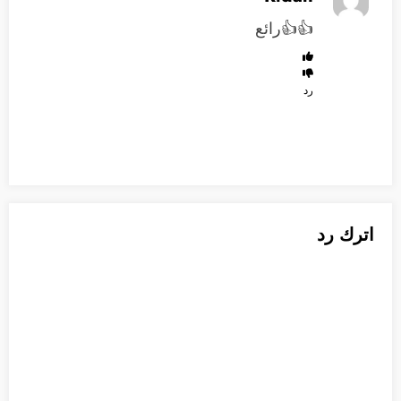
👍👍رائع
رد
اترك رد