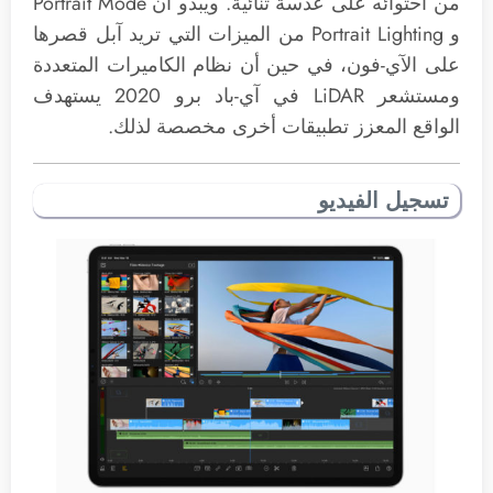
من احتوائه على عدسة ثنائية. ويبدو أن Portrait Mode
و Portrait Lighting من الميزات التي تريد آبل قصرها
على الآي-فون، في حين أن نظام الكاميرات المتعددة
ومستشعر LiDAR في آي-باد برو 2020 يستهدف
الواقع المعزز تطبيقات أخرى مخصصة لذلك.
تسجيل الفيديو