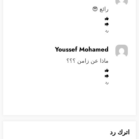
رائع 😎
رد
Youssef Mohamed
ماذا عن زامن ؟؟؟
رد
اترك رد