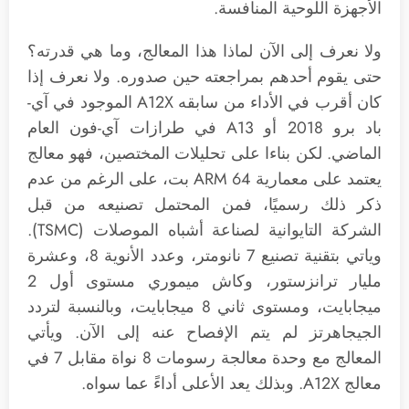
الأجهزة اللوحية المنافسة.
ولا نعرف إلى الآن لماذا هذا المعالج، وما هي قدرته؟
حتى يقوم أحدهم بمراجعته حين صدوره. ولا نعرف إذا
كان أقرب في الأداء من سابقه A12X الموجود في آي-
باد برو 2018 أو A13 في طرازات آي-فون العام
الماضي. لكن بناءا على تحليلات المختصين، فهو معالج
يعتمد على معمارية ARM 64 بت، على الرغم من عدم
ذكر ذلك رسميًا، فمن المحتمل تصنيعه من قبل
الشركة التايوانية لصناعة أشباه الموصلات (TSMC).
وياتي بتقنية تصنيع 7 نانومتر، وعدد الأنوية 8، وعشرة
مليار ترانزستور، وكاش ميموري مستوى أول 2
ميجابايت، ومستوى ثاني 8 ميجابايت، وبالنسبة لتردد
الجيجاهرتز لم يتم الإفصاح عنه إلى الآن. ويأتي
المعالج مع وحدة معالجة رسومات 8 نواة مقابل 7 في
معالج A12X. وبذلك يعد الأعلى أداءً عما سواه.