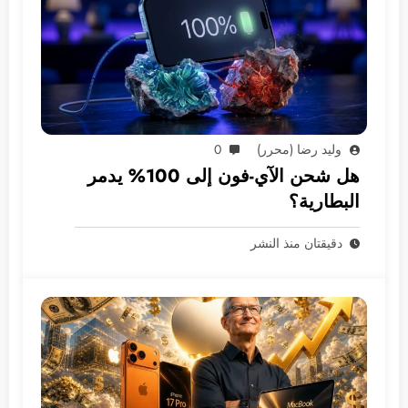
وليد رضا (محرر)
0
هل شحن الآي-فون إلى 100% يدمر
البطارية؟
دقيقتان منذ النشر