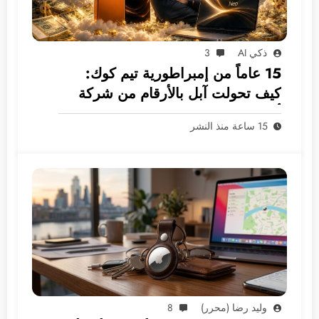
ذكي AI
3
15 عاماً من إمبراطورية تيم كوك:
كيف تحولت آبل بالأرقام من شركة
أجهزة إلى غول بـ 5 ترليونات دولار؟
15 ساعة منذ النشر
وليد رضا (محرر)
8