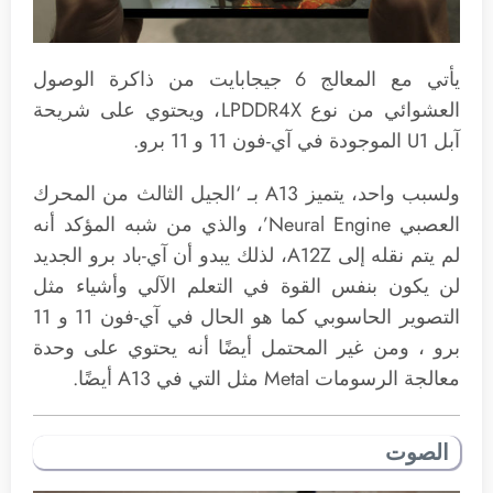
يأتي مع المعالج 6 جيجابايت من ذاكرة الوصول
العشوائي من نوع LPDDR4X، ويحتوي على شريحة
آبل U1 الموجودة في آي-فون 11 و 11 برو.
ولسبب واحد، يتميز A13 بـ ‘الجيل الثالث من المحرك
العصبي Neural Engine’، والذي من شبه المؤكد أنه
لم يتم نقله إلى A12Z، لذلك يبدو أن آي-باد برو الجديد
لن يكون بنفس القوة في التعلم الآلي وأشياء مثل
التصوير الحاسوبي كما هو الحال في آي-فون 11 و 11
برو ، ومن غير المحتمل أيضًا أنه يحتوي على وحدة
معالجة الرسومات Metal مثل التي في A13 أيضًا.
الصوت