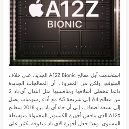
استخدمت آبل معالج A12Z Bionic الجديد، على خلاف
المتوقع، ولكن من المعروف أن المعالجات الجديدة
دائما تتخطى أسلافها ومنافسيها مثل انتقال آي-باد 2
من معالج A4 إلى شريحة A5 مع أداء رسوميات يصل
إلى تسعة أضعاف، إلى أن جاء آي-باد برو 2018 بمعالج
A12X الذي ينافس أجهزة الكمبيوتر المحمولة متوسطة
المستوى. وهذا جعل أجهزة الآي-باد متفوقة بكثير على