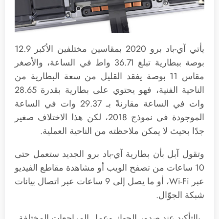
يأتي آي-باد برو 2020 بمقاسين مختلفين الأكبر 12.9
بوصة ببطارية تبلغ 36.71 واط في الساعة، والأصغر
مقاس 11 بوصة يفقد القليل من سعة البطارية من
الناحية الفنية، فهو يحتوي على بطارية بقدرة 28.65
وات في الساعة مقارنةً بـ 29.37 وات في الساعة
الموجودة في نموذج 2018، لكن هذا الاختلاف صغير
جدًا بحيث لا يمكن ملاحظته من الناحية العملية.
وتقول آبل بأن بطارية آي-باد برو الجديد ستعمل حتى
10 ساعات من تصفح الويب أو مشاهدة مقاطع الفيديو
عبر Wi-Fi، أو ما يصل إلى 9 ساعات عبر اتصال بيانات
شبكة الجوّال.
بالتأكيد عند صدور الجهاز وعمل المراجعات المختلفة