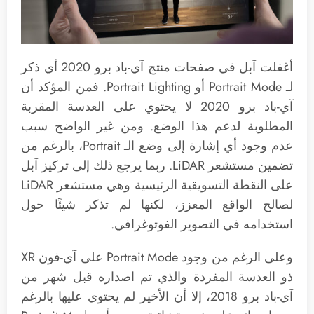
أغفلت آبل في صفحات منتج آي-باد برو 2020 أي ذكر
لـ Portrait Mode أو Portrait Lighting. فمن المؤكد أن
آي-باد برو 2020 لا يحتوي على العدسة المقربة
المطلوبة لدعم هذا الوضع. ومن غير الواضح سبب
عدم وجود أي إشارة إلى وضع الـ Portrait، بالرغم من
تضمين مستشعر LiDAR. ربما يرجع ذلك إلى تركيز آبل
على النقطة التسويقية الرئيسية وهي مستشعر LiDAR
لصالح الواقع المعزز، لكنها لم تذكر شيئًا حول
استخدامه في التصوير الفوتوغرافي.
وعلى الرغم من وجود Portrait Mode على آي-فون XR
ذو العدسة المفردة والذي تم اصداره قبل شهر من
آي-باد برو 2018، إلا أن الأخير لم يحتوي عليها بالرغم