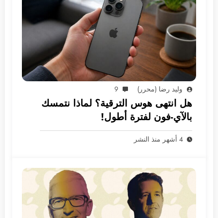
وليد رضا (محرر)
9
هل انتهى هوس الترقية؟ لماذا نتمسك
بالآي-فون لفترة أطول!
4 أشهر منذ النشر