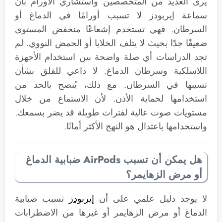
يرى العديد من المتخصصين واستشاري الأورام بأن
سماعة إيربودز لا تسبب أورامًا في الدماغ أو
السرطان. فهي تستخدم إشعاعًا منخفض المستوى
ضعيفًا جدًا بحيث لا يتلف الخلايا أو الحمض النووي. لم
تجد الدراسات أي صلة واضحة بين استخدام الأجهزة
اللاسلكية وسرطان الدماغ. لا داعي للقلق بشأن
تسببها في السرطان. مع ذلك، يُنصح بالحد من
استخدامها لحماية الأذن. لأن الاستماع من خلال
مستويات صوت عالية لفترات طويلة قد يضر بسمعك.
واستخدامها باعتدال هو النهج الأكثر أمانًا.
هل يمكن أن تسبب AirPods ضبابية الدماغ
أو مرض الزهايمر؟
لا يوجد دليل علمي على أن
إيربودز
تسبب ضبابية
الدماغ أو مرض الزهايمر أو غيرها من الاضطرابات