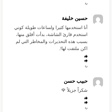
رد
حسين خليفة
أنا استخدمها كثيرا ولساعات طويلة كوني
استخدم قارئ الشاشة، بدأت أقلق منها،
بسبب هذه التحذيرات والمخاطر التي لم
اكن ملتفت لها!.
رد
حبيب حسن
شكراً جزيلاً 🌹
رد