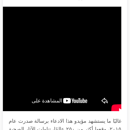
غالبًا ما يستشهد مؤيدو هذا الادعاء برسالة صدرت عام
٢٠١٥، وقعها أكثر من ٢٥٠ عالمًا، تناولت الآثار الصحية