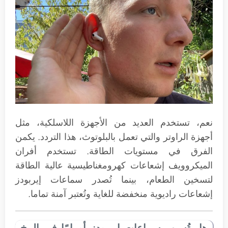
نعم، تستخدم العديد من الأجهزة اللاسلكية، مثل
أجهزة الراوتر والتي تعمل بالبلوتوث، هذا التردد. يكمن
الفرق في مستويات الطاقة. تستخدم أفران
الميكروويف إشعاعات كهرومغناطيسية عالية الطاقة
لتسخين الطعام، بينما تُصدر سماعات إيربودز
إشعاعات راديوية منخفضة للغاية وتُعتبر آمنة تماما.
هل تُسبب سماعات إيربودز أورامًا في المخ