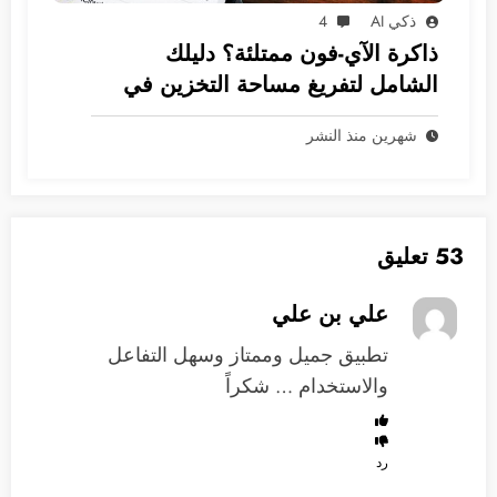
ذكي AI
4
ذاكرة الآي-فون ممتلئة؟ دليلك
الشامل لتفريغ مساحة التخزين في
نظام iOS
شهرين منذ النشر
53 تعليق
علي بن علي
تطبيق جميل وممتاز وسهل التفاعل
والاستخدام … شكراً
رد