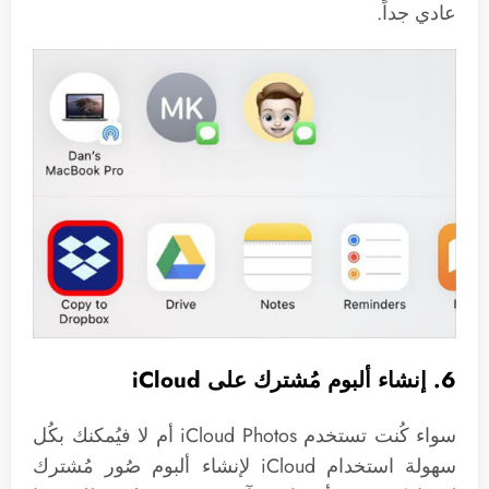
عادي جداً.
6. إنشاء ألبوم مُشترك على iCloud
سواء كُنت تستخدم iCloud Photos أم لا فيُمكنك بكُل
سهولة استخدام iCloud لإنشاء ألبوم صُور مُشترك