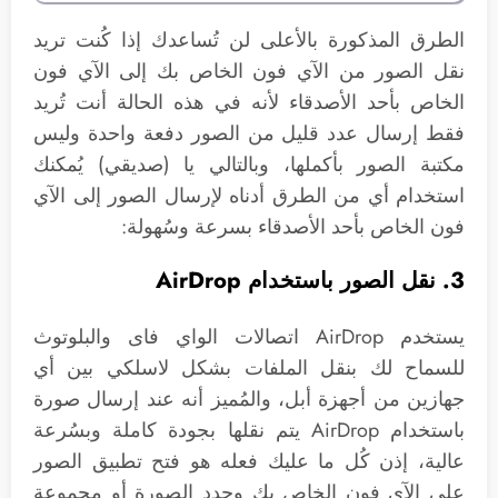
الطرق المذكورة بالأعلى لن تُساعدك إذا كُنت تريد
نقل الصور من الآي فون الخاص بك إلى الآي فون
الخاص بأحد الأصدقاء لأنه في هذه الحالة أنت تُريد
فقط إرسال عدد قليل من الصور دفعة واحدة وليس
مكتبة الصور بأكملها، وبالتالي يا (صديقي) يُمكنك
استخدام أي من الطرق أدناه لإرسال الصور إلى الآي
فون الخاص بأحد الأصدقاء بسرعة وسُهولة:
3. نقل الصور باستخدام AirDrop
يستخدم AirDrop اتصالات الواي فاى والبلوتوث
للسماح لك بنقل الملفات بشكل لاسلكي بين أي
جهازين من أجهزة أبل، والمُميز أنه عند إرسال صورة
باستخدام AirDrop يتم نقلها بجودة كاملة وبسُرعة
عالية، إذن كُل ما عليك فعله هو فتح تطبيق الصور
على الآي فون الخاص بك وحدد الصورة أو مجموعة