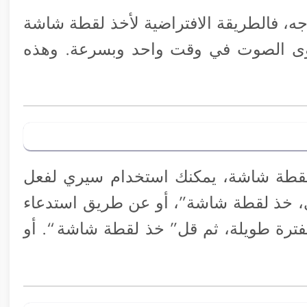
ه، فالطريقة الافتراضية لأخذ لقطة شاشة
وى الصوت في وقت واحد وبسرعة. وهذه
 لقطة شاشة، يمكنك استخدام سيري لفعل
ي، خذ لقطة شاشة”، أو عن طريق استدعاء
ترة طويلة، ثم قل” خذ لقطة شاشة “. أو