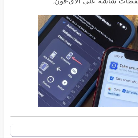
لقطات شاشة على الآي-فون.