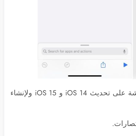
يوجد بالفعل اختصار جاهز لأخذ لقطة شاشة على تحديث iOS 14 و iOS 15 ولإنشاء
تصارات.