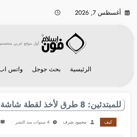
لتجاوز
لى
أغسطس 7, 2026
لمحتوى
أول موقع عربي متخصص في 
الرئيسية
بحث جوجل
واتس اب
للمبتدئين: 8 طرق لأخذ لقطة شاشة على الآي-فون
كيف
محمود شرف
4 سنوات منذ النشر