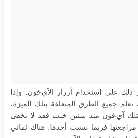
ذلك على استخدام أزرار الآي-فون. وإذا
علم جميع الطرق المتعلقة بتلك الميزة،
تلك آي-فون منذ سنين خلت فقد لا يخفى
راجعتها فربما نسيت أحدها. هناك ثماني