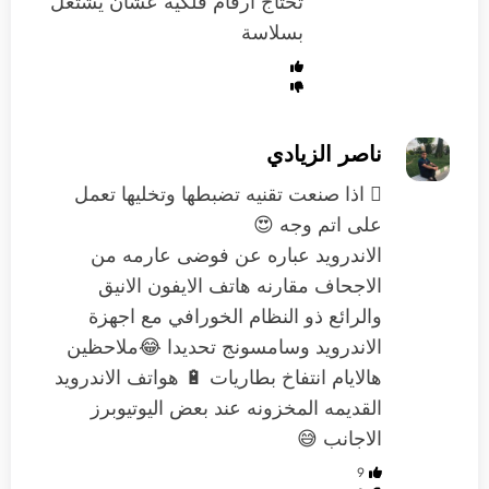
تحتاج ارقام فلكيه عشان يشتغل
بسلاسة
ناصر الزيادي
 اذا صنعت تقنيه تضبطها وتخليها تعمل
على اتم وجه 😍
الاندرويد عباره عن فوضى عارمه من
الاجحاف مقارنه هاتف الايفون الانيق
والرائع ذو النظام الخورافي مع اجهزة
الاندرويد وسامسونج تحديدا 😂ملاحظين
هالايام انتفاخ بطاريات 🔋 هواتف الاندرويد
القديمه المخزونه عند بعض اليوتيوبرز
الاجانب 😅
9