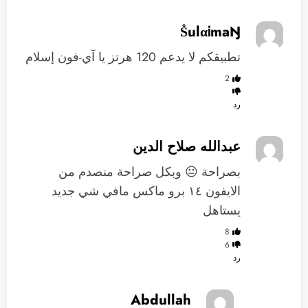
تطبيقكم لا يدعم 120 هرتز يا آي-فون إسلام
2
رد
عبدالله صلاح الدين
بصراحة 😐 وبكل صراحة منصدم من
الايفون ١٤ برو ماكس مافي شي جديد
يستاهل
8
6
رد
Abdullah