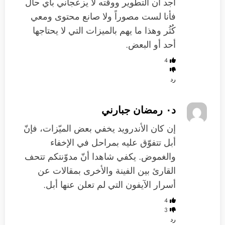
أجد أن التطوير ووقته لا يزعجاني بأي حال
فأنا لست مصوراً ولا صانع محتوى ومعي
كُثُر وهذا ما يهم بالميزات التي لا يحتاجها
أحد أو البعض.
4
رد
د٠ رمضان جبارني
إن كان الأندرويد يخفي بعض الميّزات، فإنّ
أبل تتفوّق عليه بمراحل في الإخفاء
والغموض. يكفي شاهدا أنّ مدوّنتكم تتحف
القارئ بين الفينة والأخرى بمقالات عن
أسرار الآيفون التي لم تعلن عنها أبل.
4
3
رد