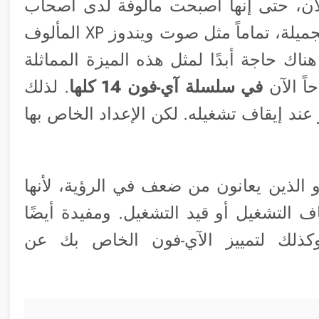
لآن، حتى إنها أصبحت مألوفة لدى أصحاب
أجهزة ماك وأصبحت جزءاً من ذكرياتهم الجميلة، تماماً مثل صوت ويندوز XP المألوف
ناك حاجة أبدًا لمثل هذه الميزة المماثلة
اً الآن
في سلسلة آي-فون 14 كلها
. لذلك
ند إيقاف تشغيله. لكن الإعداد الخاص بها
 الذين يعانون من ضعف في الرؤية، لأنها
ف التشغيل أو قيد التشغيل. ومفيدة أيضًا
كذلك لتمييز الآي-فون الخاص بك عن