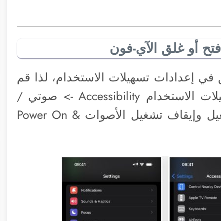
تح أو غلق الآي-فون
 في إعدادات تسهيلات الاستخدام، لذا قم
بالدخول إلى الإعدادات Settings -> تسهيلات الاستخدام Accessibility -> صوتي /
مرئي Audio/Visual، ثم قم بتفعيل “تشغيل وإيقاف تشغيل الأصوات Power On &