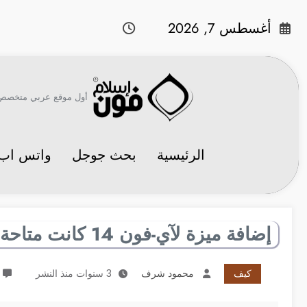
لتجاوز
لى
أغسطس 7, 2026
لمحتوى
أول موقع عربي متخصص في 
الرئيسية
بحث جوجل
واتس اب
إضافة ميزة لآي-فون 14 كانت متاحة منذ 40 عاماً على أجهزة ماك
كيف
محمود شرف
3 سنوات منذ النشر