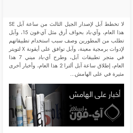
لا تخطط آبل لإصدار الجيل الثالث من ساعة آبل SE
هذا العام، وآي-باد بحواف أرق مثل آي-فون 15، وآبل
تطلب من المطورين وصف سبب استخدام تطبيقاتهم
لإدوات برمجية معينة، وآبل توافق على أيقونة X لتويتر
في متجر تطبيقات آبل، وطرح آي-باد ميني 7 هذا
العام، إطلاق ساعة آبل ألترا 2 هذا العام، وأخبار أخرى
مثيرة في على الهامش…