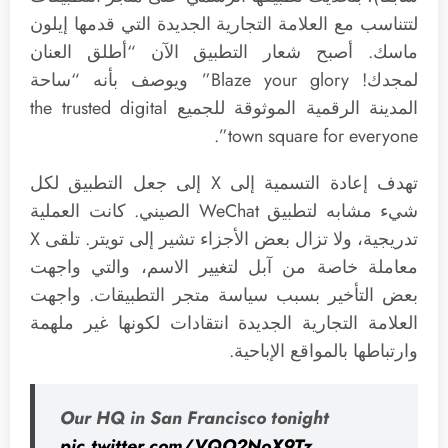
لتتناسب مع العلامة التجارية الجديدة التي قدمها إيلون
ماسك. أصبح شعار التطبيق الآن “أطلق العنان
لمجدك! Blaze your glory” ويوصف بأنه “ساحة
المدينة الرقمية الموثوقة للجميع the trusted digital
town square for everyone”.
تهدف إعادة التسمية إلى X إلى جعل التطبيق لكل
شيء مشابه لتطبيق WeChat الصيني. كانت العملية
تدريجية، ولا تزال بعض الأجزاء تشير إلى تويتر. تلقى X
معاملة خاصة من آبل لتغيير الاسم، والتي واجهت
بعض التأخير بسبب سياسة متجر التطبيقات. واجهت
العلامة التجارية الجديدة انتقادات لكونها غير ملهمة
وارتباطها بالمواقع الإباحية.
Our HQ in San Francisco tonight
pic.twitter.com/VQO2NoX9Tz