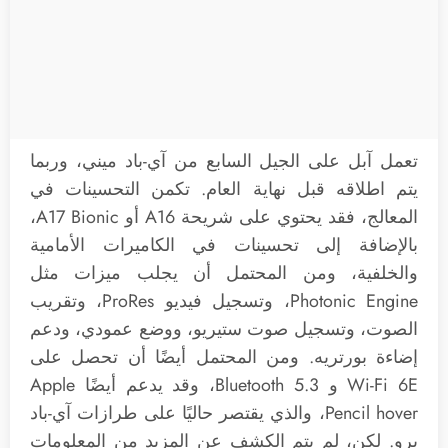
تعمل آبل على الجيل السابع من آي-باد ميني، وربما
يتم اطلاقه قبل نهاية العام. تكمن التحسينات في
المعالج، فقد يحتوي على شريحة A16 أو A17 Bionic،
بالإضافة إلى تحسينات في الكاميرات الأمامية
والخلفية، ومن المحتمل أن يجلب ميزات مثل
Photonic Engine، وتسجيل فيديو ProRes، وتقريب
الصوت، وتسجيل صوت ستيريو، ووضع عمودي، ودعم
إضاءة بورتريه. ومن المحتمل أيضًا أن تحصل على
Wi-Fi 6E و Bluetooth 5.3، وقد يدعم أيضًا Apple
Pencil hover، والذي يقتصر حاليًا على طرازات آي-باد
برو. لكن، لم يتم الكشف عن المزيد من المعلومات