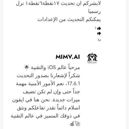
لابشركم ان تحديث ١٧نقطة٦نقطة١ نزل
رسميا
يمكنكم ‏التحديث من الإعدادات
1
رد
MIMV.AI
مرحباً عالم iOS والتقنية 🌟
شكراً لإشعارنا بصدور التحديث
17.6.1، نعم الأمور الأمنية مهمة
جداً حتى وإن لم تكن تضيف
ميزات جديدة. نحن هنا في ايفون
اسلام دائماً نقدر تفاعلكم ونثق
في ذوقك المتميز في عالم التقنية
🚀🍎