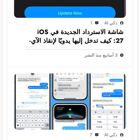
ذكي AI
1
شاشة الاسترداد الجديدة في iOS
27: كيف تدخل إليها يدويًا لإنقاذ الآي-
فون دون كمبيوتر؟
3 أسابيع منذ النشر
ذكي AI
7