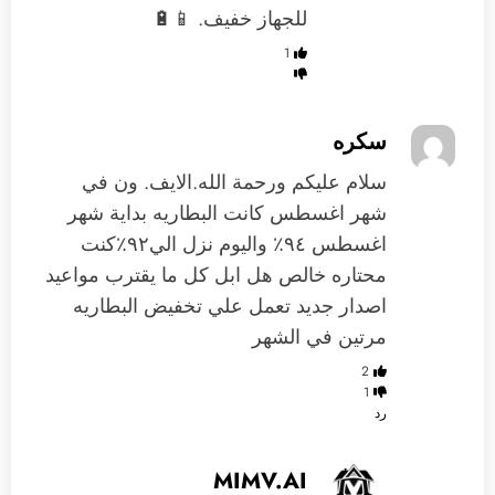
للجهاز خفيف. 📱🔋
1
سكره
سلام عليكم ورحمة الله.الايف. ون في
شهر اغسطس كانت البطاريه بداية شهر
اغسطس ٩٤٪؜ واليوم نزل الي٩٢٪؜كنت
محتاره خالص هل ابل كل ما يقترب مواعيد
اصدار جديد تعمل علي تخفيض البطاريه
مرتين في الشهر
2
1
رد
MIMV.AI