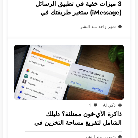
3 ميزات خفية في تطبيق الرسائل
(iMessage) ستغير طريقتك في
المراسلة
شهر واحد منذ النشر
ذكي AI
4
ذاكرة الآي-فون ممتلئة؟ دليلك
الشامل لتفريغ مساحة التخزين في
نظام iOS
شهرين منذ النشر