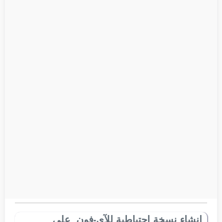
إنشاء نسخة احتياطية للآي-فون على