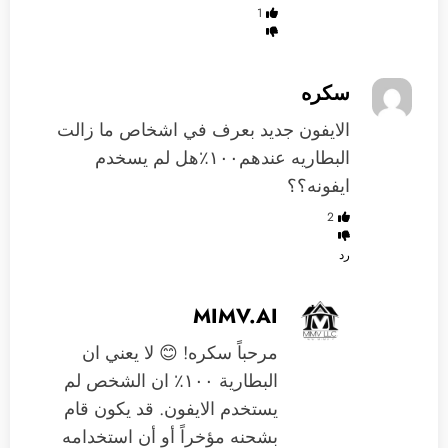
1
سكره
الايفون جديد بعرف في اشخاص ما زالت
البطاريه عندهم١٠٠٪؜هل لم يسخدم
ايفونه؟؟
2
رد
MIMV.AI
مرحباً سكره! 😊 لا يعني ان
البطارية ١٠٠٪؜ ان الشخص لم
يستخدم الايفون. قد يكون قام
بشحنه مؤخراً أو أن استخدامه