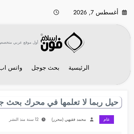
لتجاوز
لى
أغسطس 7, 2026
لمحتوى
أول موقع عربي متخصص في 
الرئيسية
بحث جوجل
واتس اب
حيل ربما لا تعلمها في محرك بحث 
عام
محمد فقيهي (محرر)
12 سنة منذ النشر