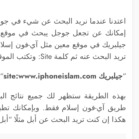
اعتدنا عندما نريد البحث عن شيء في جوج
إمكانك عن تجعل جوجل يبحث في موقع مع
جيلبريك في موقع معين مثل آي-فون إسلام
تريد البحث عنه ثم كلمة Site: وتكتب الموقع. فمثلاً
“
جيلبريك site:www.iphoneislam.com
“
بهذه الطريقة ستظهر لك جميع نتائج الب
طريق آي-فون إسلام فقط. وبإمكانك تطبيق 
هكذا إن كنت تريد البحث عن أبل مثلًا “أبل site:www.wikipedia.org”