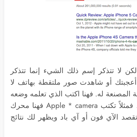
ن لا تتذكر إسم ذلك الشيء إنما تتذكر
 أعجبتك أو شاهدت صور ملتقطة بهاتف لا
ة المصنعة له. فهنا اكتب الذي تعلمه وضعه
علامة نجمة * مكان الشيء المجهول لك. فمثلاً تكتب Apple * camera فهنا محرك
صد الآي فون أو آي باد ويظهر لك نتائج