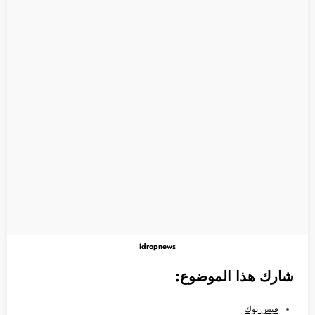
idropnews
شارك هذا الموضوع:
فيس بوك