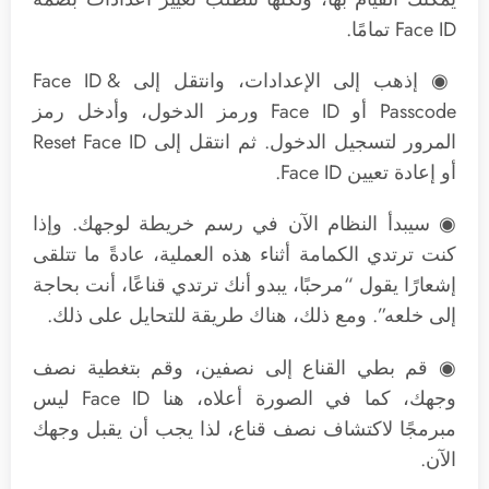
Face ID تمامًا.
◉ إذهب إلى الإعدادات، وانتقل إلى Face ID &
Passcode أو Face ID ورمز الدخول، وأدخل رمز
المرور لتسجيل الدخول. ثم انتقل إلى Reset Face ID
أو إعادة تعيين Face ID.
◉ سيبدأ النظام الآن في رسم خريطة لوجهك. وإذا
كنت ترتدي الكمامة أثناء هذه العملية، عادةً ما تتلقى
إشعارًا يقول “مرحبًا، يبدو أنك ترتدي قناعًا، أنت بحاجة
إلى خلعه”. ومع ذلك، هناك طريقة للتحايل على ذلك.
◉ قم بطي القناع إلى نصفين، وقم بتغطية نصف
وجهك، كما في الصورة أعلاه، هنا Face ID ليس
مبرمجًا لاكتشاف نصف قناع، لذا يجب أن يقبل وجهك
الآن.