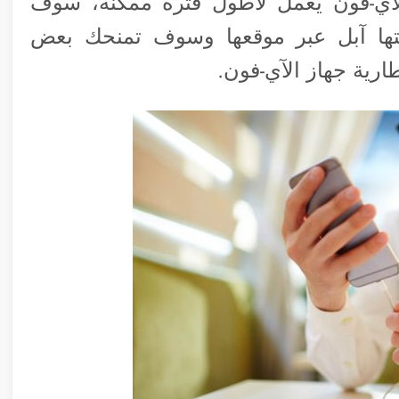
آي-فون يعمل لأطول فترة ممكنة، سوف
ها آبل عبر موقعها وسوف تمنحك بعض
رية جهاز الآي-فون.