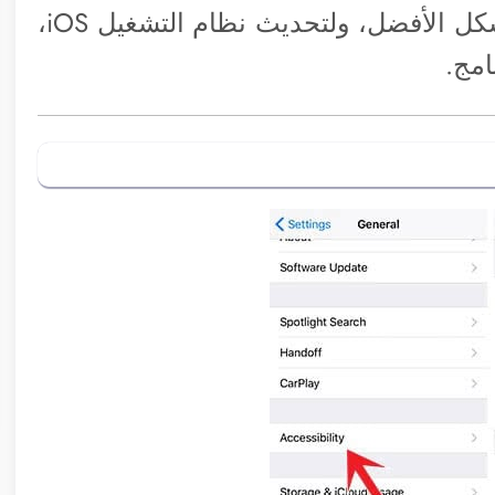
جهازك لا يلتهم شحن البطارية ويعمل بالشكل الأفضل، ولتحديث نظام التشغيل iOS،
امج.