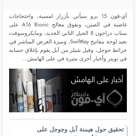
آي-فون 15 برو سيأتي بأزرار لمسية، واحتجاجات
غاضبة في الصين، وتفوق معالج A16 Bionic على
سناب دراجون 8 الجيل الثاني الجديد، ومايكروسوفت
تعيد لوحة مفاتيح SwiftKey، وميزة العرض المباشر في
خرائط جوجل، وفيل شيلر من آبل يقوم بإغلاق حسابه
في تويتر وأخبار أخرى مثيرة في على الهامش…
تحقيق حول هيمنة آبل وجوجل على