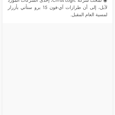
◉ لمحت شركة Cirrus Logic، إحدى الشركات المورد
لآبل، إلى أن طرازات آي-فون 15 برو ستأتي بأزرار
لمسية العام المقبل.