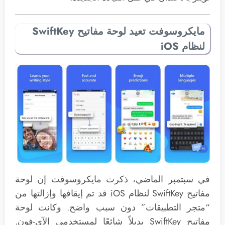
مايكروسوفت تعيد لوحة مفاتيح SwiftKey
لنظام iOS
في سبتمبر الماضي، ذكرت مايكروسوفت إن لوحة
مفاتيح SwiftKey لنظام iOS قد تم إيقافها وإزالتها من
“متجر التطبيقات” دون سبب واضح. وكانت لوحة
مفاتيح SwiftKey بديلاً شائعًا لمستخدمي الآي-فون.