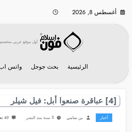
لتجاوز
لى
أغسطس 8, 2026
لمحتوى
أول موقع عربي متخصص في 
الرئيسية
بحث جوجل
واتس اب
[4] عباقرة صنعوا أبل: فيل شيلر
أخبار
بن سامي
11 سنة منذ النشر
49 تعليقات