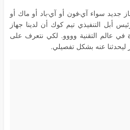
جديد سواء آي-فون أو آي-باد أو ماك أو
يس أبل التنفيذي تيم كوك أن لدينا جهاز
ة في عالم التقنية وووو. لكي نتعرف على
 ليحدثنا عنه بشكل تفصيلي.