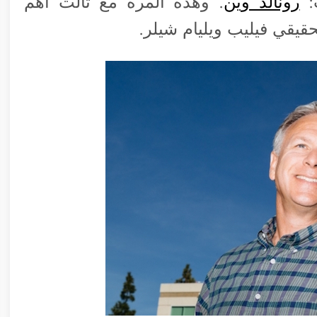
:
رونالد وين
. وهذه المرة مع ثالث أهم
قيقي فيليب ويليام شيلر.