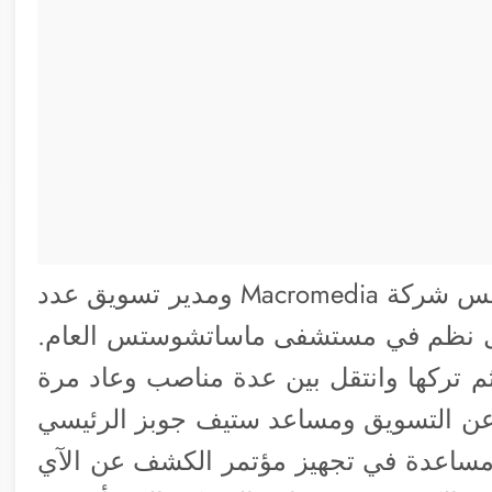
فيل تقلد الكثير من المناصب مثل نائب رئيس شركة Macromedia ومدير تسويق عدد
لل نظم في مستشفى ماساتشوستس العام.
ان فيل قد انضم لشركة أبل في 1987 ثم تركها وانتقل بين عدة مناصب وعاد مرة
وأصبح المسئول عن التسويق ومساعد ستيف جوبز الرئيسي
مساعدة في تجهيز مؤتمر الكشف عن الآي