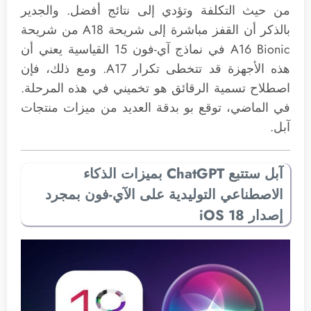
من حيث التكلفة وتؤدي إلى نتائج أفضل. والجدير
بالذكر أن القفز مباشرة إلى شريحة A18 من شريحة
A16 Bionic في نماذج آي-فون 15 القياسية يعني أن
هذه الأجهزة قد تتخطى تكرار A17. ومع ذلك، فإن
اصطلاح تسمية الرقائق هو تخميني في هذه المرحلة.
في الماضي، توقع بو بدقة العديد من ميزات منتجات
آبل.
آبل ستتبع ChatGPT بميزات الذكاء
الاصطناعي التوليدية على الآي-فون بمجرد
إصدار iOS 18