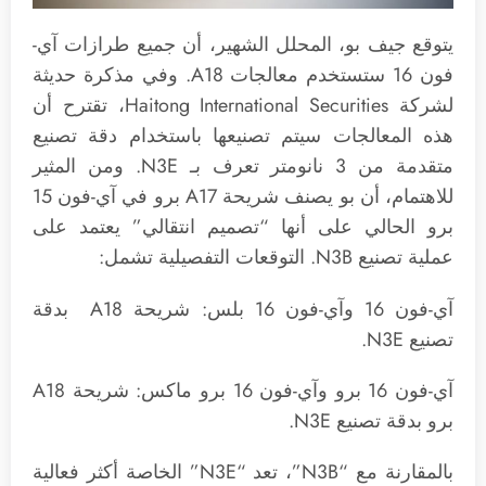
يتوقع جيف بو، المحلل الشهير، أن جميع طرازات آي-
فون 16 ستستخدم معالجات A18. وفي مذكرة حديثة
لشركة Haitong International Securities، تقترح أن
هذه المعالجات سيتم تصنيعها باستخدام دقة تصنيع
متقدمة من 3 نانومتر تعرف بـ N3E. ومن المثير
للاهتمام، أن بو يصنف شريحة A17 برو في آي-فون 15
برو الحالي على أنها “تصميم انتقالي” يعتمد على
عملية تصنيع N3B. التوقعات التفصيلية تشمل:
آي-فون 16 وآي-فون 16 بلس: شريحة A18 بدقة
تصنيع N3E.
آي-فون 16 برو وآي-فون 16 برو ماكس: شريحة A18
برو بدقة تصنيع N3E.
بالمقارنة مع “N3B”، تعد “N3E” الخاصة أكثر فعالية