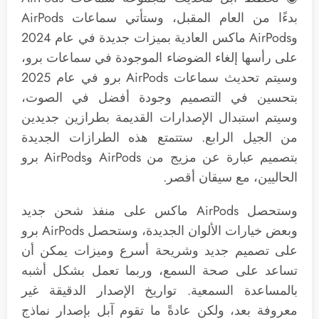
بدءًا من العام المقبل، وستأتي سماعات AirPods
وAirPods ماكس العادية بميزات جديدة في عام 2024
على رأسها إلغاء الضوضاء الموجودة في سماعات برو،
وسيتم تحديث سماعات AirPods برو في عام 2025
بتحسين في التصميم وجودة أفضل في الصوت،
وسيتم استبدال الإصدارات القديمة بطرازين جديدين
من الجيل الرابع. ستتمتع هذه الطرازات الجديدة
بتصميم عبارة عن مزيج من AirPods وAirPods برو
الحاليين، مع سيقان أقصر.
وستحصل AirPods ماكس على منفذ شحن جديد
وبعض خيارات الألوان الجديدة، وستحصل AirPods برو
على تصميم جديد وشريحة أسرع وميزات يمكن أن
تساعد على صحة السمع، وربما تعمل بشكل أشبه
بالمساعدة السمعية. تواريخ الإصدار الدقيقة غير
معروفة بعد، ولكن عادةً ما تقوم آبل بإصدار نماذج