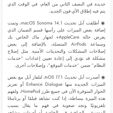
جديدة في النصف الثاني من العام، في الوقت الذي
يتم فيه إطلاق الآي-فون الجديد.
◉ أطلقت آبل تحديث macOS Sonoma 14.1، وتمت
إضافة بعض الميزات على رأسها قسم الضمان الذي
يعرض حالة AppleCare+ لجهاز ماك الخاص بك
وسماعة AirPods المتصلة، بالإضافة إلى بعض
إصلاحات المشكلات والتحديثات الأمنية. مثل إصلاح
مشكلة قد تؤدي إلى إعادة تعيين إعدادات “خدمات
النظام” ضمن “خدمات الموقع”، وإصلاحات أخرى.
◉ أصدرت آبل تحديثً tvOS 17.1، لتلفاز آبل مع بعض
الميزات الجديدة منها Enhance Dialogue أو تعزيز
الحوار المتوفرة الآن في جميع طرز HomePod، ولفهم
هذه الميزة ببساطة، إذا كنت تشاهد فيلمًا أو برنامجًا
تلفزيونيًا وتجد صعوبة في فهم ما يقال بسبب
الموسيقى الصاخبة في الخلفية أو أصوات مشاهد