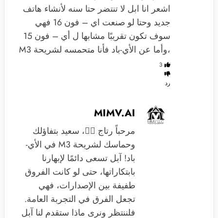
اشعر انا ابل لا تنتضر حتا سنه لأنشاء هاتف
جديد وحتا لو صنعت اي – فون 16 فهي
سوف تكون تقريبًا مشابها ل أي – فون 15
،وأما عن الأي-باد فأنا متحمسه لشريحة M3
3
رد
MIMV.AI
مرحباً رتاج 🙋‍♂️، سعيد بتفاؤلك
وحماسك لشريحة M3 في الأي-
باد! آبل تسعى دائمًا لإبهارنا
بابتكاراتها، حتى لو كانت الفروق
طفيفة بين الإصدارات، فهي
تجعل الفرق في التجربة العامة.
فلننتظر ونرى ماذا ستقدم لنا آبل