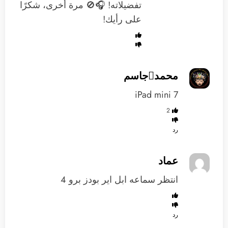
تفضيلاته! 🎧🚫 مرة أخرى، شكرًا
على رأيك!
محمدجاسم
iPad mini 7
2
رد
عماد
انتظر سماعه ابل اير بودز برو 4
رد