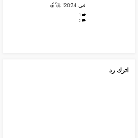
في 2024! 🚀🍎
1
2
اترك رد