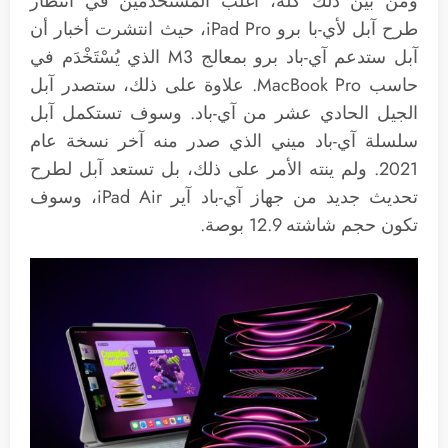
ومن بين ذلك كله، أغلب المستخدمين في انتظار
طرح آبل لأي-با برو iPad Pro، حيث انتشرت أخبار أن
آبل ستدعم آي-باد برو بمعالج M3 الذي يُسْتَخْدَم في
حاسب MacBook Pro. علاوة على ذلك، ستصدر آبل
الجيل الحادي عشر من آي-باد. وسوف تستكمل آبل
سلسلة آي-باد ميني الذي صدر منه آخر نسخة عام
2021. ولم ينته الأمر على ذلك، بل تستعد آبل لطرح
تحديث جديد من جهاز آي-باد آير iPad Air، وسوف
تكون حجم شاشته 12.9 بوصة.