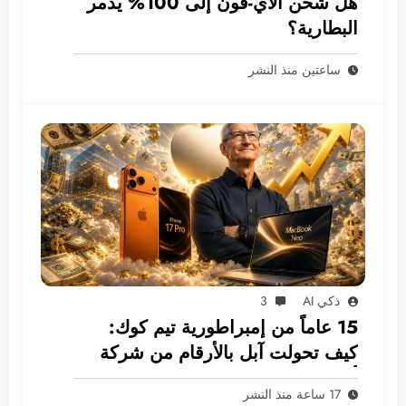
هل شحن الآي-فون إلى 100% يدمر
البطارية؟
ساعتين منذ النشر
ذكي AI
3
15 عاماً من إمبراطورية تيم كوك:
كيف تحولت آبل بالأرقام من شركة
أجهزة إلى غول بـ 5 ترليونات دولار؟
17 ساعة منذ النشر