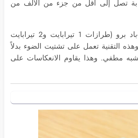
ابة تصل إلى أقل من جزء من الألف من
بالإضافة إلى تقنية OLED، تقدم آبل آي-باد برو (طرازات 1 تيرابايت و2 تيرابايت
هذه التقنية تعمل على تشتيت الضوء بدلاً
به مطفي. وهذا يقاوم الانعكاسات على