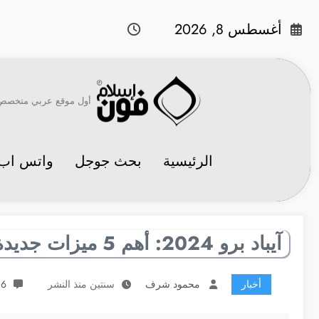
لتجاوز
لى
أغسطس 8, 2026
لمحتوى
أول موقع عربي متخصص في 
الرئيسية
بحث جوجل
واتس اب
آيباد برو 2024: أهم 5 ميزات جديدة كنا ننتظرها بفارغ الصبر
أخبار
محمود شرف
سنتين منذ النشر
6 تعليقات