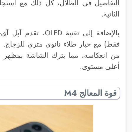
التفاصيل في الظلال، كل ذلك مع استج
الثانية.
فقط) مع خيار طلاء نانوي متري للزجاج. و
من انعكاسه، مما يترك الشاشة بمظهر ش
أعلى مستوى.
قوة المعالج M4