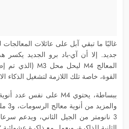
غالبًا ما تبقي آبل على عائلات المعالجات لد
القوة، خاصة تلك اللازمة لتشغيل الذكاء ا
ببساطة، يحتوي M4 على نفس 
والمز
الثانية للذاكرة، ويعمل مع ذاكرة عشوائية “RAM” تصل إلى 16 جيجابايت