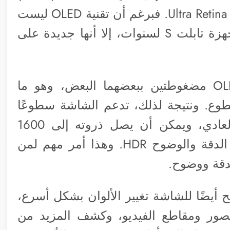
للمرة الأولى تحت مسمى ألترا ريتينا Ultra Retina XDR. فبرغم أن تقنية OLED ليست
جديدة، حيث استخدمتها سامسونج في أجهزة تابلت S لسنوات، إلا أنها جديدة على
وتقول آبل إنها تستخدم لوحتين من OLED مضغوطتين ببعضهما البعض، وهو ما
Tandem، لزيادة السطوع. ونتيجة لذلك، تدعم الشاشة سطوعًا
يصل إلى 1000 شمعة في الاستخدام العادي، ويمكن أن يصل ذروته إلى 1600
شمعة عند عرض أو تحرير محتوى عالي الدقة والوضوح HDR. وهذا أمر مهم لمن
بدقة ووضوح.
شرح آبل أن تقنية Tandem OLED تتيح أيضًا للشاشة تغيير الألوان بشكل أسرع،
صور ومقاطع الفيديو، وكشف المزيد من