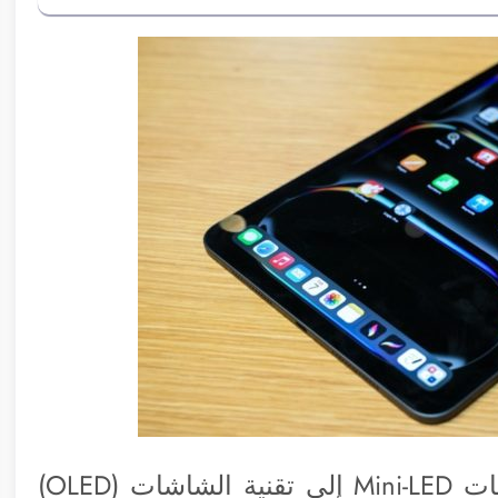
تحولت سلسلة آي-باد برو من تقنية شاشات Mini-LED إلى تقنية الشاشات (OLED)