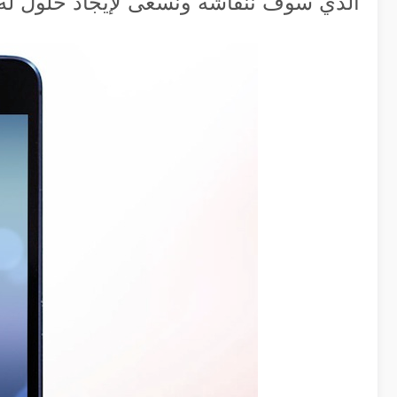
الذي سوف ننقاشه ونسعى لإيجاد حلول له.