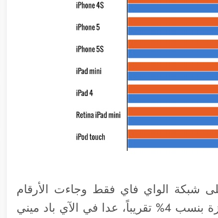
لى شبكة الواي فاي فقط وجاءت الأرقام
تظهر انخفاض في المدة في معظم الأجهزة بنسب 4% تقريباً، عدا في الآي باد ميني