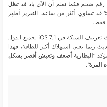
فاض واضحاً ويقدر بـ 10% وهو رقم ضخم فكما نعلم أن الآي باد قد تظل
لبطارية معك ليوم كامل أي نسبة الـ 10% قد تساوي أكثر من ساعة. التقرير أظهر
وإذا أخذنا في الاعتبار أن أبل قامت بتحديث تعرييف الشبكة في iOS 7.1 لجميع الدول
يث ربما يعني استهلاك أكبر للطاقة، فهذا
ؤكد “
البطارية أضعف وتعيش أقصر بشكل
 المرة
“.