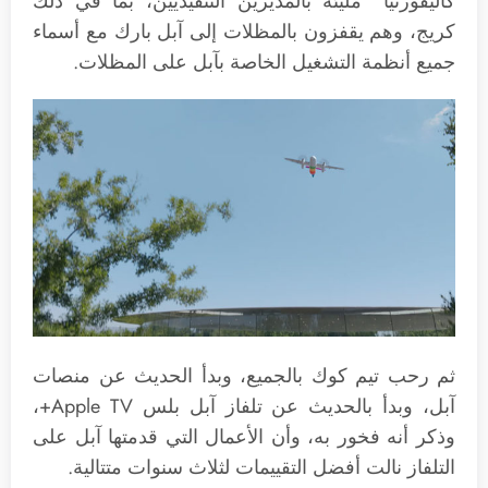
كاليفورنيا” مليئة بالمديرين التنفيذيين، بما في ذلك
كريج، وهم يقفزون بالمظلات إلى آبل بارك مع أسماء
جميع أنظمة التشغيل الخاصة بآبل على المظلات.
ثم رحب تيم كوك بالجميع، وبدأ الحديث عن منصات
آبل، وبدأ بالحديث عن تلفاز آبل بلس Apple TV+،
وذكر أنه فخور به، وأن الأعمال التي قدمتها آبل على
التلفاز نالت أفضل التقييمات لثلاث سنوات متتالية.