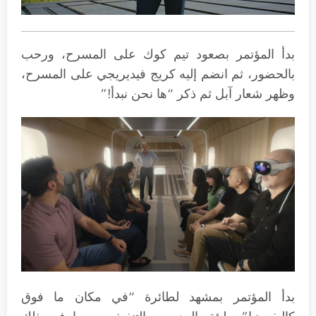
بدأ المؤتمر بصعود تيم كوك على المسرح، ورحب
بالحضور، ثم انضم إليه كريج فيديريجي على المسرح،
وظهر شعار آبل ثم ذكر “ها نحن نبدأ!”
بدأ المؤتمر بمشهد لطائرة “في مكان ما فوق