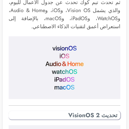
ثم تحدث تيم كوك تحدث عن جدول الأعمال لليوم،
والذي يشمل Vision OS، وiOS، وAudio & Home،
وWatchOS، وiPadOS، وmacOS، بالإضافة إلى
استعراض أعمق لتقنيات الذكاء الاصطناعي.
تحديث VisionOS 2