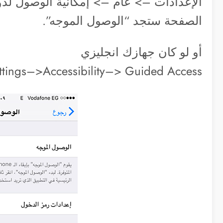
الإعدادات –> عام –> إمكانية الوصول لذ
الصفحة ستجد “الوصول الموجه”.
أو لو كان جهازك انجليزي
ttings–>Accessibility–> Guided Access