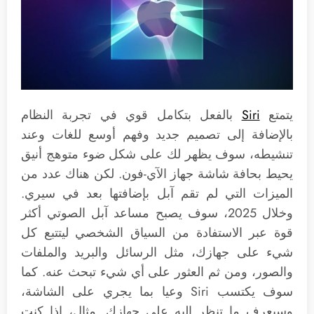
يتمتع
Siri
بالفعل بتكامل قوي في تجربة النظام
بالإضافة إلى تصميم جديد وفهم أوسع للغات وعند
تنشيطه، سوف يظهر لك على شكل ضوء متوهج أنيق
يحيط بحافة شاشة جهاز الآي-فون. لكن هناك عدد من
الميزات التي لم تقم آبل بإضافتها بعد في سيري.
وخلال 2025، سوف يصبح مساعد آبل الصوتي أكثر
قوة عبر الاستفادة من السياق الشخصي ليتتبع كل
شيء على جهازك، مثل الرسائل والبريد والملفات
والصور، ومن ثم العثور على أي شيء تبحث عنه. كما
سوف يكتسب Siri وعيا بما يجري على الشاشة،
وسيعرف ما تنظر إليه على جهازك. مثال، إذا كنت