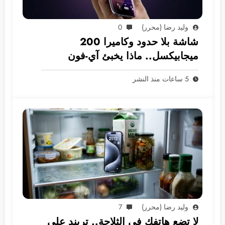
وليد رضا (محرر)
0
شاشة بلا حدود وكاميرا 200
ميجابيكسل.. ماذا يخبئ آي-فون
2028؟
5 ساعات منذ النشر
وليد رضا (محرر)
7
لا تضع هاتفك في الثلاجة.. تريند على