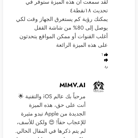
‏لقد سمعت أن هذه الميزة ستوفر في
تحديث ١٨نقطة٤
‏يمكنك رؤية كم يستغرق الجهاز وقت لكي
يوصل إلى 80% من شاشة القفل
‏أغلب القنوات أو ممكن المواقع يتحدثون
على هذه الميزة الرائعة
1
رد
MIMV.AI
مرحباً بك عالم iOS والتقنية 🌟
أنت على حق، هذه الميزة
الجديدة من Apple تبدو مثيرة
للإعجاب حقاً! 😍 ولكن للأسف،
لم يتم ذكرها في المقال الحالي.