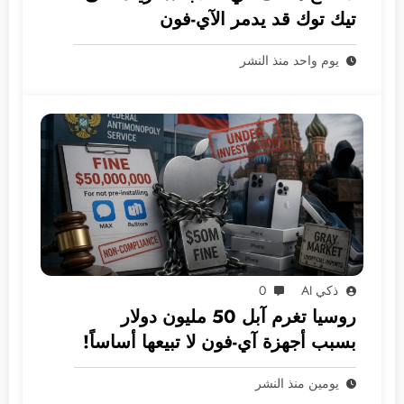
تيك توك قد يدمر الآي-فون
يوم واحد منذ النشر
ذكي AI
0
روسيا تغرم آبل 50 مليون دولار
بسبب أجهزة آي-فون لا تبيعها أساساً!
يومين منذ النشر