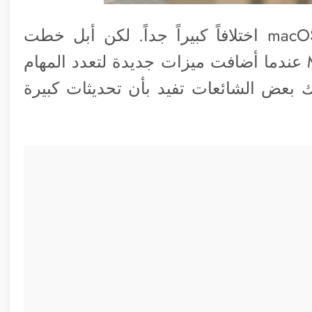
يختلف تعدد المهام على iOS عنه في macOS اختلافاً كبيراً جداً. لكن أبل خطت
خطوة لجعل iOS أكثر شبها بنظام MacOS عندما أضافت ميزات جديدة لتعدد المهام
د بداية من نظام iOS 11. وهناك بعض الشائعات تفيد بأن تحديثات كبيرة