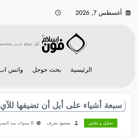
لتجاوز
لى
أغسطس 7, 2026
لمحتوى
أول موقع عربي متخصص في 
الرئيسية
بحث جوجل
واتس اب
سبعة أشياء على أبل أن تضيفها للآي-باد ف
تحليل و نقاش
محمود شرف
8 سنوات منذ النشر