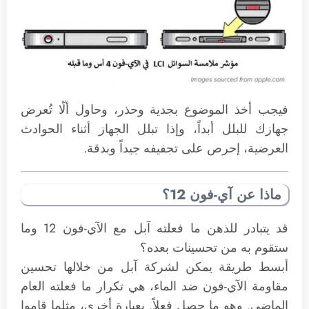
فيجب أخذ الموضوع بجدية وحذر، وحاول ألّا تُعرض
جهازك للبلل أبداً، وإذا تبلل الجهاز أثناء الحوادث
العرضية، إحرص على تجفيفه جيداً وبدقة.
ماذا عن آي-فون 12؟
قد يتبادر للذهن ما فعلته آبل مع الآي-فون 12 وما
ستقوم به من تحسينات بعده؟
أبسط طريقة يمكن لشركة آبل من خلالها تحسين
مقاومة الآي-فون ضد الماء، هي تكرار ما فعلته العام
الماضي. وهو ما حصل فعلاً. بعبارة أخرى، مثلما قاموا