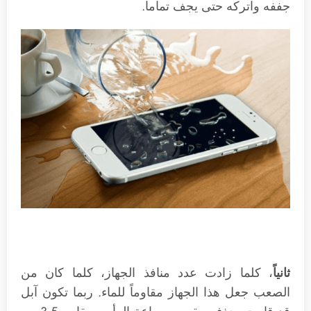
جففه واتركه حتى يجف تماما.
ثانياً
، كلما زادت عدد منافذ الجهاز، كلما كان من
الصعب جعل هذا الجهاز مقاوماً للماء. ربما تكون آبل