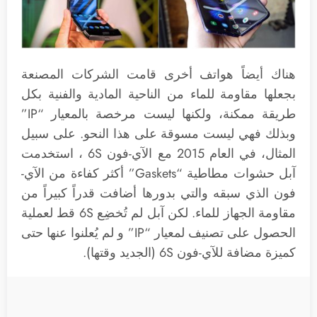
هناك أيضاً هواتف أخرى قامت الشركات المصنعة
بجعلها مقاومة للماء من الناحية المادية والفنية بكل
طريقة ممكنة، ولكنها ليست مرخصة بالمعيار “IP”
وبذلك فهي ليست مسوقة على هذا النحو. على سبيل
المثال، في العام 2015 مع الآي-فون 6S ، استخدمت
آبل حشوات مطاطية “Gaskets” أكثر كفاءة من الآي-
فون الذي سبقه والتي بدورها أضافت قدراً كبيراً من
مقاومة الجهاز للماء. لكن آبل لم تُخضِع 6S قط لعملية
الحصول على تصنيف لمعيار “IP” و لم يُعلنوا عنها حتى
كميزة مضافة للآي-فون 6S (الجديد وقتها).