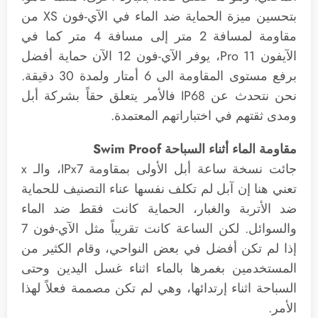
بتحسين ميزة الحماية ضد الماء في الآي-فون XS من
مقاومة لمسافة 2 متر إلى مسافة 4 متر كما في
الآيفون 11 Pro، يوفر الآي-فون 12 الآن حماية أفضل
برفع مستوى المقاومة الى 6 أمتار ولمدة 30 دقيقة.
نحن نتحدث عن IP68 فالأمر يتعلق حقاً بشركة أبل
ومدى ثقتهم في اختباراتهم المعتمدة.
مقاومة الماء أثناء السباحة Swim Proof
جائت نسخة ساعة أبل الأولى بمقاومة IPx7، والـ x
تعني هنا إن آبل لم تكلف نفسها عناء التصنيف للحماية
ضد الأتربة والغبار، الحماية كانت فقط ضد الماء
والسوائل. لكن الساعة كانت تقريباً مثل الآي-فون 7
إذا لم تكن أفضل في بعض النواحي، وقام الكثير من
المستخدمين بغمرها بالماء اثناء غسل اليدين وحتى
السباحة اثناء إرتدائها، وهي لم تكن مصممة فعلاً لهذا
الأمر.