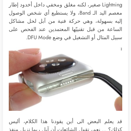
Lightning صغير، لكنه مغلق ومخفي داخل أخدود إطار
معصم اليد الـ Band، ولا يستطيع أي شخص الوصول
إليه بسهولة، وهي حركة فنية من آبل لحل مشاكل
الساعة من قبل تقنييّها المعتمدين عند الفحص على
سبيل المثال أو التشغيل في وضع DFU Mode.
قد يعلم البعض الى أين يقودنا هذا الكلام، أليس
كذلك؟ … نعم، تقول الشائعات أن آبل ربما تزيل منفذ