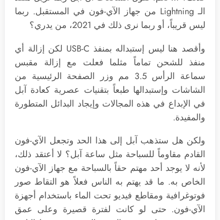
الـ Lightning من جهاز الآي-فون في المستقبل. ربما
ليس قريباً، أو ربما نرى ذلك في 2021، من يدري؟
وأقصد هنا ليس إستبداله بمنفذ USB-C لكن إزالة أي
منفذ للشحن تماماً مثلما فعلت مع إزالة مقبس
سماعة الرأس 3.5 مم وزر الصفحة الرئيسية من
الشاشات وإستبدالها طبعاً بتقنيات عصرية كعادة آبل
في الإبداع في هذه المجالات وإيجاد البدائل المتطورة
والمفيدة.
ولكن هل ستذهب آبل إلى هذا الحد وتجعل الآي-فون
القادم مقاوماً للسباحة مثل ساعة آبل؟ لا أعتقد ذلك،
لأنه لا يوجد أحد مهتم حقاً بالسباحة مع جهاز الآي-فون
الخاص به. ما قد يهتم به الناس فعلاً هو التقاط صور
فوتوغرافية ومقاطع فيديو تحت الماء باستخدام أجهزة
الآي-فون. حتى لو كانت لفترة قصيرة وعلى عمق