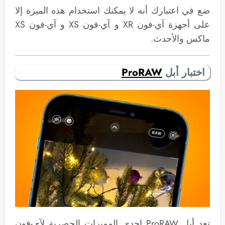
ضع في اعتبارك أنه لا يمكنك استخدام هذه الميزة إلا
على أجهزة آي-فون XR و آي-فون XS و آي-فون XS
ماكس والأحدث.
اختبار أبل
ProRAW
تعد أبل ProRAW إحدى المميزات الحصرية لآي-فون