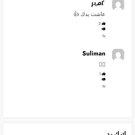
‏ ȷɹ̤ᓄІ͛
عاشت يدك 👍
2
رد
Suliman
👍🏽
1
رد
اترك رد