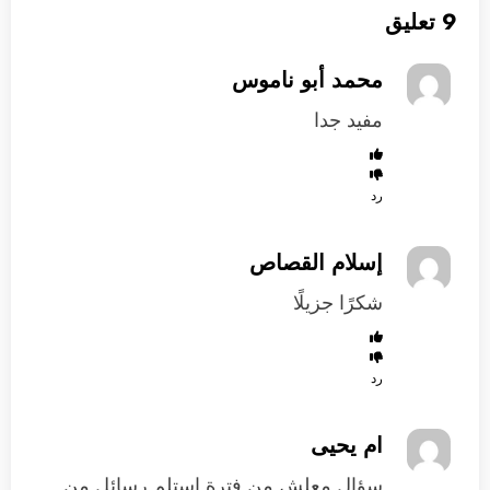
9 تعليق
محمد أبو ناموس
مفيد جدا
رد
إسلام القصاص
شكرًا جزيلًا
رد
ام يحيى
سؤال معلش من فترة استلم رسائل من