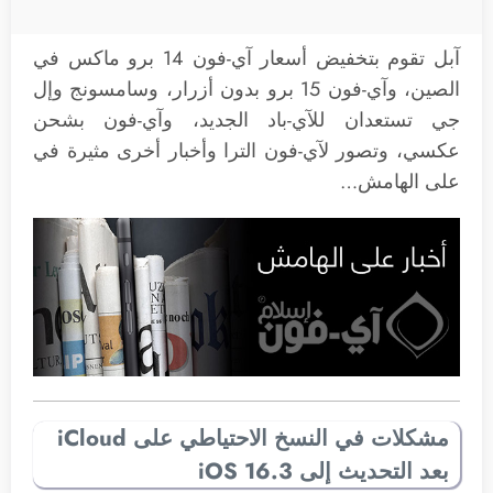
آبل تقوم بتخفيض أسعار آي-فون 14 برو ماكس في
الصين، وآي-فون 15 برو بدون أزرار، وسامسونج وإل
جي تستعدان للآي-باد الجديد، وآي-فون بشحن
عكسي، وتصور لآي-فون الترا وأخبار أخرى مثيرة في
على الهامش…
مشكلات في النسخ الاحتياطي على iCloud
بعد التحديث إلى iOS 16.3