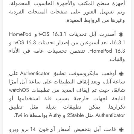
أجهزة سطح المكتب والأجهزة الحاسوب المحمولة،
وتم تسهيل العثور على صفحات المنتجات الفردية
وغيرها من الروابط المفيدة.
◉ أصدرت آبل تحديثات tvOS 16.3.1 و HomePod
16.3.1، بعد أسبوعين من إصدار تحديثات tvOS 16.3 و
HomePod 16.3. تتضمن تحسينات عامة في الأداء
والثبات.
◉ أوقفت مايكروسوفت تطبيق Authenticator على
ساعة آبل، ويعد إيقاف التطبيقات على ساعة آبل أمرًا
شائعًا، حيث تم إيقاف العديد من تطبيقات watchOS
التابعة لجهات خارجية بسبب قلة استخدامها أو
تكرارها. يمكن تطبيقات بديلة مثل تطبيق
Authenticator مثل 2Stable و Authy بواسطة Twilio.
◉ قامت آبل بتخفيض أسعار آي-فون 14 برو وبرو