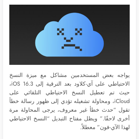
يواجه بعض المستخدمين مشاكل مع ميزة النسخ
الاحتياطي على آي-كلاود بعد الترقية إلى iOS 16.3،
حيث تم تعطيل النسخ الاحتياطي التلقائي على
iCloud، ومحاولة تشغيله تؤدي إلى ظهور رسالة خطأ
تقول “حدث خطأ غير معروف، يرجى المحاولة مرة
أخرى لاحقًا.” ويظل مفتاح التبديل “النسخ الاحتياطي
لهذا الآي-فون” معطلاً.