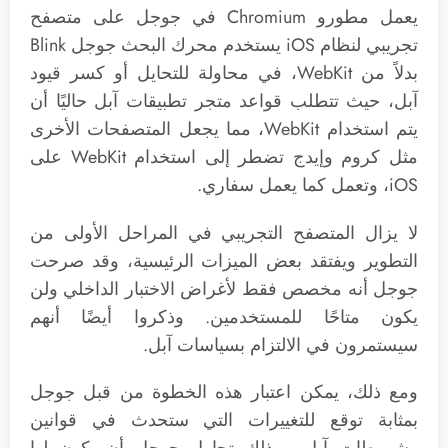
يعمل مطورو Chromium في جوجل على متصفح
تجريبي لنظام iOS يستخدم محرك البحث جوجل Blink
بدلاً من WebKit، في محاولة للتحايل أو كسر قيود
آبل، حيث تتطلب قواعد متجر تطبيقات آبل حاليًا أن
يتم استخدام WebKit، مما يجعل المتصفحات الأخرى
مثل كروم وإيدج تضطر إلى استخدام WebKit على
iOS، وتعمل كما يعمل سفاري.
لا يزال المتصفح التجريبي في المراحل الأولى من
التطوير ويفتقد بعض الميزات الرئيسية، وقد صرحت
جوجل أنه مخصص فقط لأغراض الاختبار الداخلي ولن
يكون متاحًا للمستخدمين. وذكروا أيضًا أنهم
سيستمرون في الالتزام بسياسات آبل.
ومع ذلك، يمكن اعتبار هذه الخطوة من قبل جوجل
بمثابة توقع للتغييرات التي ستحدث في قوانين
وشروطات آبل، وبذلك تحاول جوجل أن يكون لها