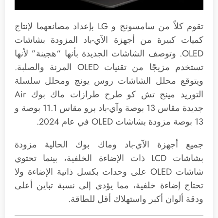
تقوم كلاً من سامسونج و LG بإعداد مصانعهما لإنتاج
كميات كبيرة من أجهزة الآي-باد المزودة بشاشات
OLED. وتوصف الشاشات الجديدة بأنها “هجينة” لأنها
تستخدم مزيجًا من تقنيات OLED المرنة والصلبة.
ويتوقع محلل الشاشات روس يونج ومحلل سلسلة
التوريد مينج تش كو طرح طرازات ماك بوك Air
جديدة مقاس 13 بوصة وآي-باد برو مقاس 11.1 بوصة و
13 بوصة مزودة بشاشات OLED في عام 2024.
جميع أجهزة الآي-باد وماك بوك الحالية مزودة
بشاشات LCD ذات الإضاءة الخلفية، بينما تحتوي
شاشات OLED على وحدات بكسل ذاتية الإضاءة ولا
تحتاج إضاءة خلفية، مما يؤدي إلى نسبة تباين أعلى
ودقة ألوان أكبر واستهلاك أقل للطاقة.