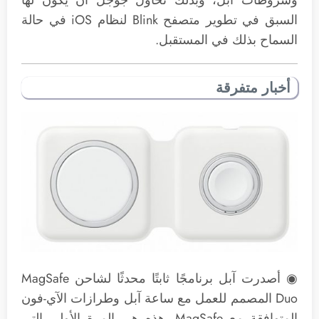
السبق في تطوير متصفح Blink لنظام iOS في حالة
السماح بذلك في المستقبل.
أخبار متفرقة
◉ أصدرت آبل برنامجًا ثابتًا محدثًا لشاحن MagSafe
Duo المصمم للعمل مع ساعة آبل وطرازات الآي-فون
المتوافقة مع MagSafe. هذه هي المرة الأولى التي