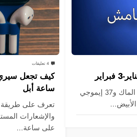
4 تعليقات
كيف تجعل سيري 
ساعة أبل
تحديثات في iOS ومشاكل مع تحديث الماك و37 إيموجي
 الأبيض…
تعرف على طريقة ا
والإشعارات المستل
على ساعة…