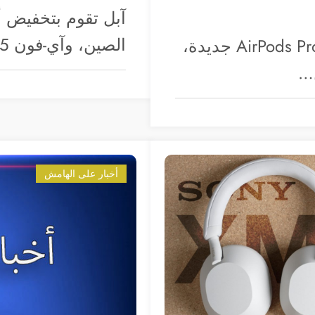
الصين، وآي-فون 15 برو بدون أزرار،…
إذا كنت اشتريت سماعة AirPods أو AirPods Pro جديدة،
ن…
أخبار على الهامش