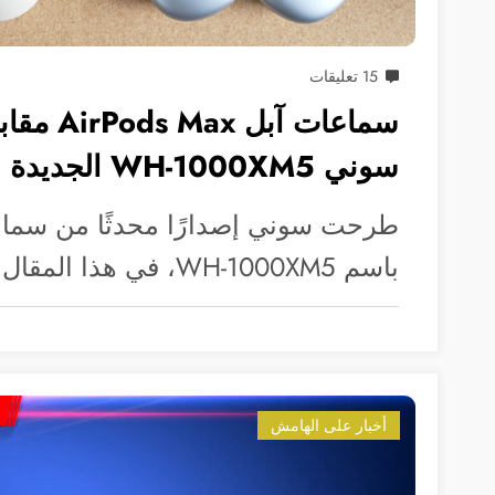
15 تعليقات
سماعات آبل 
سوني WH-1000XM5 الجديدة
طرحت سوني إصدارًا محدثًا من سماعات
باسم WH-1000XM5، في هذا المقال نقارنها بسماعات…
أخبار على الهامش