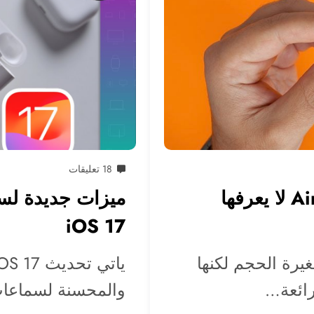
18 تعليقات
5 ميزات خفية في سماعة AirPods لا يعرفها
iOS 17
كون صغيرة الحجم لكنها
رائعة…
والمحسنة لسماعات AirPods برو 2. في 