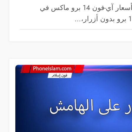
آبل تقوم بتخفيض أسعار آي-فون 14 برو ماكس في