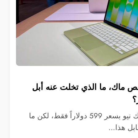
خص ماك، ما الذي تخلت عنه أبل
؟
أطلقت آبل ماك‌بوك نيو بسعر 599 دولاراً فقط، لكن ما
ابل هذا…