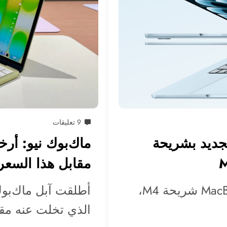
9 تعليقات
شف عن MacBook Air الجديد بشريحة
ماك‌بوك نيو: أر
مقابل هذا السعر
تقدم آبل في أحدث إصدار لـ MacBook Air شريحة M4،
الذي تخلت عنه مق