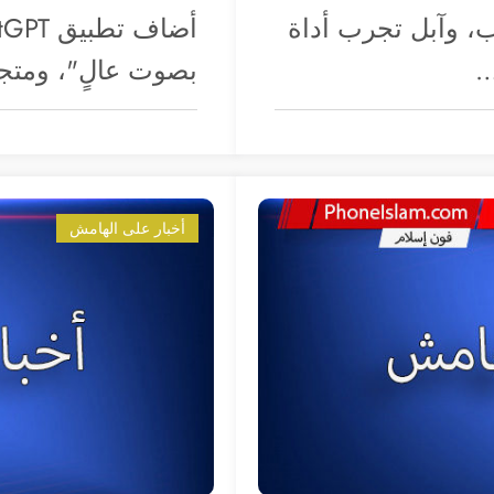
ب، وآبل تجرب أداة
بصوت عالٍ"، ومتجر Setapp هو أحد متاجر التطب
أخبار على الهامش