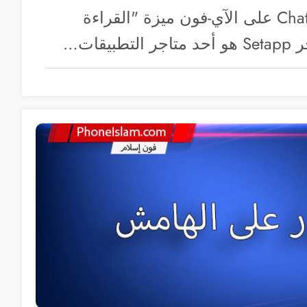
أضاف تطبيق ChatGPT على الآي-فون ميزة "القراءة
يقات…