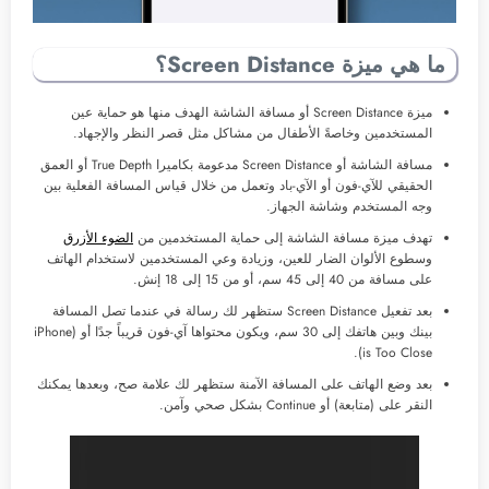
ما هي ميزة Screen Distance؟
ميزة Screen Distance أو مسافة الشاشة الهدف منها هو حماية عين
المستخدمين وخاصةً الأطفال من مشاكل مثل قصر النظر والإجهاد.
مسافة الشاشة أو Screen Distance مدعومة بكاميرا True Depth أو العمق
الحقيقي للآي-فون أو الآي-باد وتعمل من خلال قياس المسافة الفعلية بين
وجه المستخدم وشاشة الجهاز.
تهدف ميزة مسافة الشاشة إلى حماية المستخدمين من
الضوء الأزرق
وسطوع الألوان الضار للعين، وزيادة وعي المستخدمين لاستخدام الهاتف
على مسافة من 40 إلى 45 سم، أو من 15 إلى 18 إنش.
بعد تفعيل Screen Distance ستظهر لك رسالة في عندما تصل المسافة
بينك وبين هاتفك إلى 30 سم، ويكون محتواها آي-فون قريباً جدًا أو (iPhone
is Too Close).
بعد وضع الهاتف على المسافة الآمنة ستظهر لك علامة صح، وبعدها يمكنك
النقر على (متابعة) أو Continue بشكل صحي وآمن.